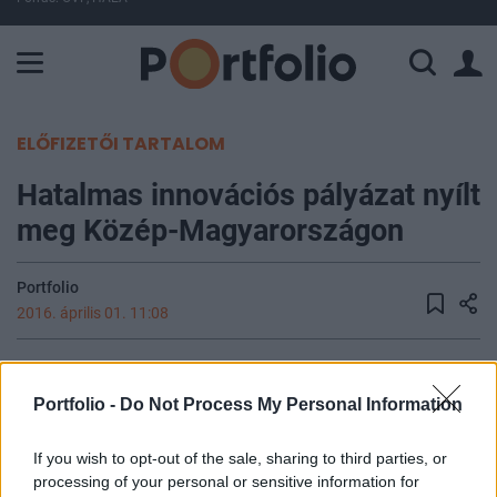
A Paksi Atomerőmű összteljesítménye 225 MW. A Duna vízállá
ELŐFIZETŐI TARTALOM
Hatalmas innovációs pályázat nyílt
meg Közép-Magyarországon
Portfolio
2016. április 01. 11:08
28 milliárd forintos kerettel elindult a napokban a
"Nemzeti versenyképességi és kiválósági
Portfolio -
Do Not Process My Personal Information
program" című pályázat, amely három
tudományterületen támogatja a jelentős szellemi
If you wish to opt-out of the sale, sharing to third parties, or
processing of your personal or sensitive information for
hozzáadott értéket tartalmazó új, piacképes