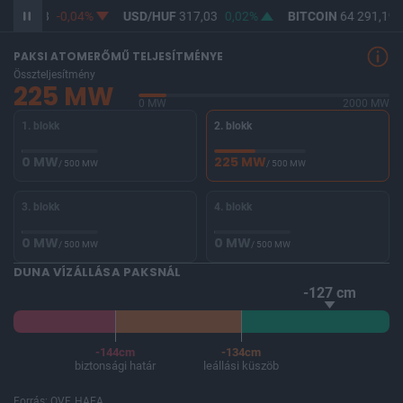
F
365,28
-0,04%
USD/HUF
317,03
0,02%
BITCOIN
64 291,19
PAKSI ATOMERŐMŰ TELJESÍTMÉNYE
Összteljesítmény
225 MW
0 MW
2000 MW
1. blokk
2. blokk
0 MW
225 MW
/ 500 MW
/ 500 MW
3. blokk
4. blokk
0 MW
0 MW
/ 500 MW
/ 500 MW
DUNA VÍZÁLLÁSA PAKSNÁL
-127 cm
-144cm
-134cm
biztonsági határ
leállási küszöb
Forrás: OVF, HAEA