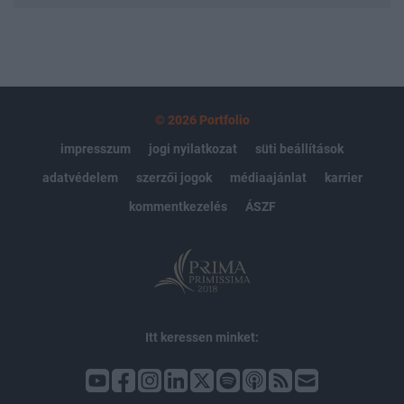
© 2026 Portfolio
impresszum
jogi nyilatkozat
süti beállítások
adatvédelem
szerzői jogok
médiaajánlat
karrier
kommentkezelés
ÁSZF
Itt keressen minket: