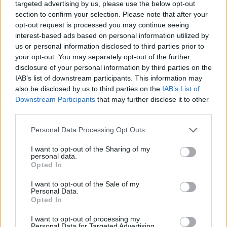
targeted advertising by us, please use the below opt-out
termékeket, szolgáltatásokat, illetve
section to confirm your selection. Please note that after your
technológiákat. A pénz a Nemzeti Kutatási
opt-out request is processed you may continue seeing
Fejlesztési és Innovációs Alapban áll
interest-based ads based on personal information utilized by
us or personal information disclosed to third parties prior to
rendelkezésre, és olyan, kizárólag a közép-
your opt-out. You may separately opt-out of the further
magyarországi régióban megvalósított
disclosure of your personal information by third parties on the
projektekre fordítható, amelyekbe felsőoktatási
IAB’s list of downstream participants. This information may
intézményeket, a Magyar Tudományos Akadémia
also be disclosed by us to third parties on the
IAB’s List of
Downstream Participants
that may further disclose it to other
kutatóintézeteit, valamint hazai vállalkozásokat
third parties.
vonnak együttműködések keretében. Év végéig
lehet benyújtani a pályázatokat, kizárólag
Personal Data Processing Opt Outs
elektronikus formában.
I want to opt-out of the Sharing of my
personal data.
Nyugat-magyarországi Economic Forum 2026Október 15-
Opted In
én jön a Nyugat-magyarországi Economic Forum, ami
I want to opt-out of the Sale of my
magas szintű szakmai párbeszédet és értékes üzleti
Personal Data.
kapcsolatokat kínál a régiós növekedés érdekében.
Opted In
Részletek a linken.Információ és jelentkezésA napokban
I want to opt-out of processing my
jelent meg a Nemzeti Kutatási Fejlesztési és Innovációs
Personal Data for Targeted Advertising.