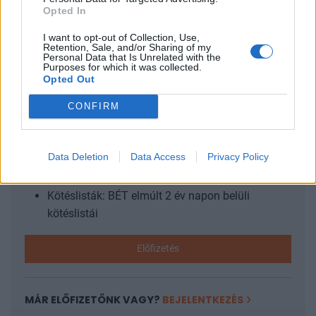
Hivatal oldalán a "Nemzeti versenyképességi és
Opted In
kiválósági...
I want to opt-out of Collection, Use,
Retention, Sale, and/or Sharing of my
Personal Data that Is Unrelated with the
Purposes for which it was collected.
KEDVES OLVASÓNK!
Opted Out
A keresett cikk a portfolio.hu hírarchívumához
CONFIRM
tartozik, melynek olvasása előfizetéses
regisztrációhoz kötött.
Data Deletion
Data Access
Privacy Policy
Az előfizetés a következőket tartalmazza:
Portfolio.hu teljes cikkarchívum
Kötéslisták: BÉT elmúlt 2 év napon belüli
kötéslistái
Előfizetés
MÁR ELŐFIZETŐNK VAGY?
BEJELENTKEZÉS