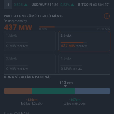
364,59
0,39%
USD/HUF
315,86
0,53%
BITCOIN
63 864,57
-1
PAKSI ATOMERŐMŰ TELJESÍTMÉNYE
Összteljesítmény
437 MW
0 MW
2000 MW
1. blokk
2. blokk
0 MW
437 MW
/ 500 MW
/ 500 MW
3. blokk
4. blokk
0 MW
0 MW
/ 500 MW
/ 500 MW
DUNA VÍZÁLLÁSA PAKSNÁL
-113 cm
-134cm
-107cm
leállási küszöb
teljes működés
Forrás: OVF, HAEA