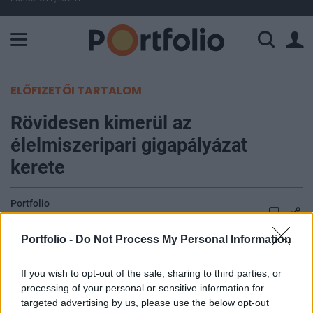
A Paksi Atomerőmű összteljesítménye 437 MW. A Duna vízállá
ELŐFIZETŐI TARTALOM
Rövidesen kimerül az
élelmiszeripari gigapályázat
kerete
Portfolio
2016. május 07. 20:45
Portfolio -
Do Not Process My Personal Information
A februárban megnyílt, élelmiszeripari
beruházásokat támogató 151 milliárd forintos
If you wish to opt-out of the sale, sharing to third parties, or
processing of your personal or sensitive information for
keretű nagy uniós pályázat első szakaszára 126
targeted advertising by us, please use the below opt-out
milliárdos támogatási igény érkezett, de azóta