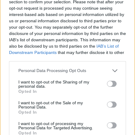
section to confirm your selection. Please note that after your
már 130 milliárd forint fölé emelkedett a
opt-out request is processed you may continue seeing
támogatási igény - jelezte a Magyar Időknek Kis
interest-based ads based on personal information utilized by
us or personal information disclosed to third parties prior to
Miklós Zsolt. A Miniszterelnökség agrár- és
your opt-out. You may separately opt-out of the further
vidékfejlesztésért felelős államtitkára úgy látja,
disclosure of your personal information by third parties on the
hogy az első szakaszban beérkezett pályázatokról
IAB’s list of downstream participants. This information may
már nyáron megszülethetnek a támogatói
also be disclosed by us to third parties on the
IAB’s List of
Downstream Participants
that may further disclose it to other
döntések, azaz az új állami pályázatértékelői
third parties.
rendszer nem fogja lassítani a döntéshozatalt, év
végéig pedig az előlegeket is meg fogják majd
Personal Data Processing Opt Outs
kapni a nyertesek.
I want to opt-out of the Sharing of my
personal data.
Agrárszektor Konferencia 2026Valamennyi „forró”
Opted In
agrártémával foglalkozik a Portfolio Csoport Agrárszektor
I want to opt-out of the Sale of my
Konferenciája december 1-2-3-án Siófokon. Jelentkezzen
Personal Data.
Ön is az év kihagyhatatlan agrárszakmai
Opted In
csúcsrendezvényére!Információ és jelentkezésA szombat
I want to opt-out of processing my
este megjelent cikk főbb információi:A "Mezőgazdasági
Personal Data for Targeted Advertising.
Opted In
termékek értéknövelése és erőforrás- hatékonyságának...