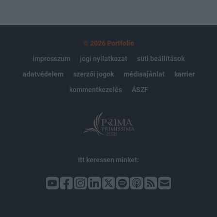
© 2026 Portfolio
impresszum
jogi nyilatkozat
süti beállítások
adatvédelem
szerzői jogok
médiaajánlat
karrier
kommentkezelés
ÁSZF
Itt keressen minket: