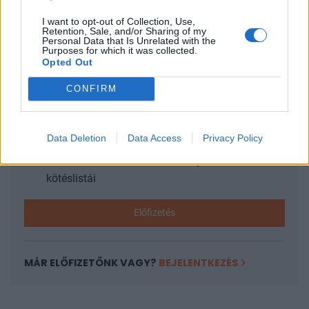
I want to opt-out of Collection, Use,
Retention, Sale, and/or Sharing of my
KEDVES OLVASÓNK!
Personal Data that Is Unrelated with the
Purposes for which it was collected.
Opted Out
A keresett cikk a portfolio.hu hírarchívumához
tartozik, melynek olvasása előfizetéses
CONFIRM
regisztrációhoz kötött.
Az előfizetés a következőket tartalmazza:
Data Deletion
Data Access
Privacy Policy
Portfolio.hu teljes cikkarchívum
Kötéslisták: BÉT elmúlt 2 év napon belüli
kötéslistái
Előfizetés
MÁR ELŐFIZETŐNK VAGY?
BEJELENTKEZÉS