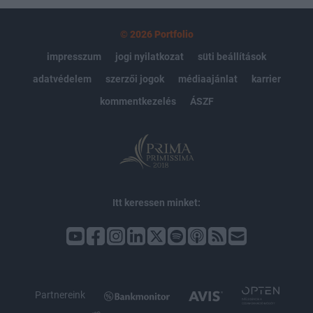
© 2026 Portfolio
impresszum
jogi nyilatkozat
süti beállítások
adatvédelem
szerzői jogok
médiaajánlat
karrier
kommentkezelés
ÁSZF
Itt keressen minket:
Partnereink