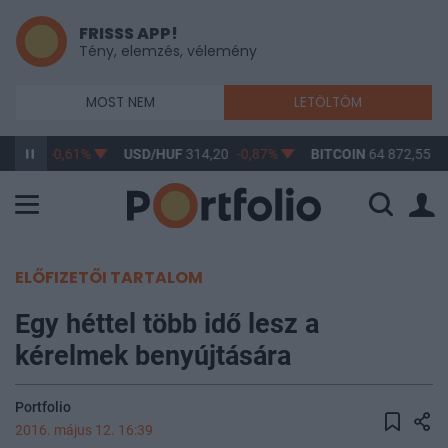
FRISSS APP!
Tény, elemzés, vélemény
MOST NEM
LETÖLTÖM
363,17
-0,61%
USD/HUF
314,20
-0,87%
BITCOIN
64 872,55
-
ELŐFIZETŐI TARTALOM
Egy héttel több idő lesz a
kérelmek benyújtására
Portfolio
2016. május 12. 16:39