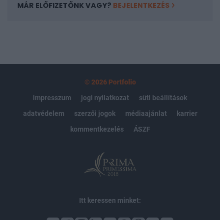
MÁR ELŐFIZETŐNK VAGY?
BEJELENTKEZÉS
© 2026 Portfolio
impresszum
jogi nyilatkozat
süti beállítások
adatvédelem
szerzői jogok
médiaajánlat
karrier
kommentkezelés
ÁSZF
Itt keressen minket: