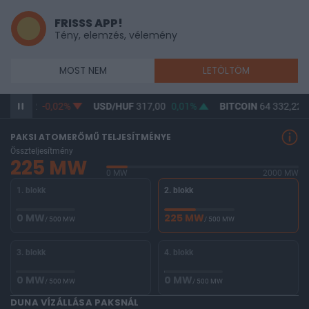
FRISSS APP!
Tény, elemzés, vélemény
MOST NEM
LETÖLTÖM
F
365,32
-0,02%
USD/HUF
317,00
0,01%
BITCOIN
64 332,22
PAKSI ATOMERŐMŰ TELJESÍTMÉNYE
Összteljesítmény
225 MW
0 MW
2000 MW
1. blokk
2. blokk
0 MW
225 MW
/ 500 MW
/ 500 MW
3. blokk
4. blokk
0 MW
0 MW
/ 500 MW
/ 500 MW
DUNA VÍZÁLLÁSA PAKSNÁL