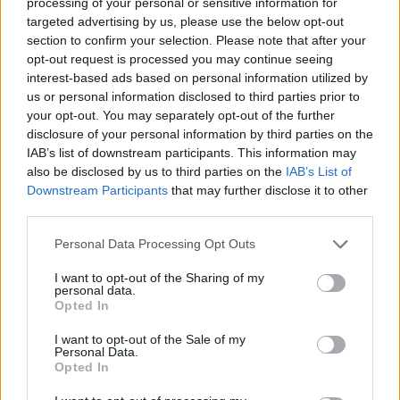
processing of your personal or sensitive information for
Több mint 40 milliárd forintot tesz ki a dél-
targeted advertising by us, please use the below opt-out
section to confirm your selection. Please note that after your
dunántúli régió 10 legnagyobb uniós beruházása
opt-out request is processed you may continue seeing
az előző, 2007-2013-as ciklusból - derül ki a
interest-based ads based on personal information utilized by
Portfolio újabb régiós rangsorából. A DDOP névre
us or personal information disclosed to third parties prior to
hallgató Regionális Operatív Program esetében a
your opt-out. You may separately opt-out of the further
disclosure of your personal information by third parties on the
legnagyobb beruházás a Zsolnay Kulturális
IAB’s list of downstream participants. This information may
Negyed közel 10 milliárd forintos fejlesztése volt.
also be disclosed by us to third parties on the
IAB’s List of
A rangsorban négy Pécsett megvalósult
Downstream Participants
that may further disclose it to other
beruházás követi. A tíz legnagyobb beruházásból
third parties.
hét Pécs városában valósult meg, melyre
Personal Data Processing Opt Outs
összesen közel 30 milliárdot költöttünk el.
Emellett, még a rangsorra felfért Szekszárd város
I want to opt-out of the Sharing of my
personal data.
funkcióbővítése és két útfejlesztési projekt is.
Opted In
Lássuk a 10 legnagyobb beruházástEz a rangsor a 2007-
I want to opt-out of the Sale of my
Personal Data.
2013-as uniós ciklus Regionális Operatív Programjai közül
Opted In
a ötödik az ÉAOP, DAOP, ÉMOP és a KDOP után, melyet a