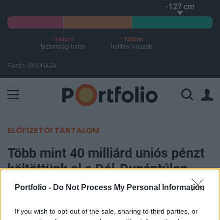
-127 cm
-144cm
-134cm
biztonsági határ
leállási küszöb
Forrás: OVF, HAEA
A Paksi Atomerőmű összteljesítménye 225 MW. A Duna vízállá
ELŐFIZETŐI TARTALOM
Több mint 40 milliárd uniós pénzt
költöttünk el a Dél-Dunántúlon
Portfolio -
Do Not Process My Personal Information
Vízi Ildikó
2016. május 16. 05:55
If you wish to opt-out of the sale, sharing to third parties, or