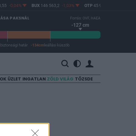
55
-0,04%
BUX
146 563,2
-1,03%
OTP
45 900
-1,82%
MO
LÁSA PAKSNÁL
Forrás: OVF, HAEA
-127 cm
m
biztonsági határ
-134cm
leállási küszöb
 a leállási küszöb -134 cm.
SOK
ÜZLET
INGATLAN
ZÖLD VILÁG
TŐZSDE