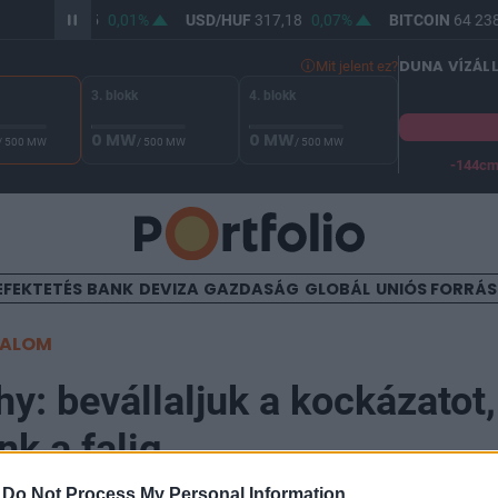
R/HUF
365,45
0,01%
USD/HUF
317,18
0,07%
BITCOIN
64 238,
DUNA VÍZÁL
Mit jelent ez?
3. blokk
4. blokk
0 MW
0 MW
/ 500 MW
/ 500 MW
/ 500 MW
-144c
A Duna vízállása Paksnál -127 cm. A biztonsági határ -144 cm,
EFEKTETÉS
BANK
DEVIZA
GAZDASÁG
GLOBÁL
UNIÓS FORRÁ
TALOM
y: bevállaljuk a kockázatot,
k a falig
-
Do Not Process My Personal Information