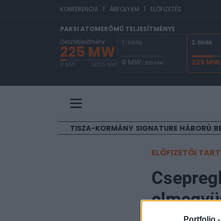
|
|
EU
KONFERENCIA
ÁRFOLYAM
ELŐFIZETÉS
PAKSI ATOMERŐMŰ TELJESÍTMÉNYE
Összteljesítmény
1. blokk
2. blokk
225 MW
0 MW
225 MW
/ 500 MW
0 MW
2000 MW
A Paksi Atomerőmű összteljesítménye 225 MW. 
TISZA-KORMÁNY
SIGNATURE
HÁBORÚ
B
ELŐFIZETŐI TAR
Csepregh
elmegyün
Portfolio 