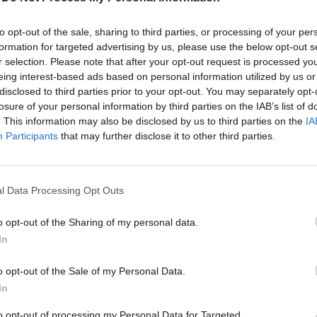
to opt-out of the sale, sharing to third parties, or processing of your per
formation for targeted advertising by us, please use the below opt-out s
amíg mi eredményként tudjuk felmutatni, amit ígértünk
r selection. Please note that after your opt-out request is processed y
eing interest-based ads based on personal information utilized by us or
nsnek kell lennie, miként érjük el céljainkat. Ugyaníg
disclosed to third parties prior to your opt-out. You may separately opt-
gnak ahhoz sem, hogy adunk-e 50 százalék pályázati e
losure of your personal information by third parties on the IAB’s list of
ormányzatoknak vagy sem, hiszen ezt mi a saját magu
. This information may also be disclosed by us to third parties on the
IA
zük meg" - többek között ezt hangsúlyozta a Napi.hu-
Participants
that may further disclose it to other third parties.
eghy Nándor. A Miniszterelnökség miniszterhelyettese 
an elmegy a falig a kormány, "a nemzeti érdekek érvé
 felvállaltunk konfliktusokat Brüsszellel szemben, ezt 
l Data Processing Opt Outs
o opt-out of the Sharing of my personal data.
In
gi Agrárfórum 2016Csepreghy Nándor is részt vesz előadóként a
n. További részletek:Információ és jelentkezés Csepreghy a bü
o opt-out of the Sale of my Personal Data.
vallumra értette az interjúban, ami az itthoni pályázói kifizetés 
In
lik. Leszögezte: a kormány úgy döntött:...
to opt-out of processing my Personal Data for Targeted