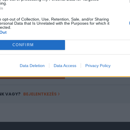
ing.
ASÓNK!
In
a portfolio.hu hírarchívumához tartozik, melynek olvasása előf
o opt-out of Collection, Use, Retention, Sale, and/or Sharing
ersonal Data that Is Unrelated with the Purposes for which it
ötött.
lected.
Out
övetkezőket tartalmazza:
 teljes cikkarchívum
CONFIRM
 BÉT elmúlt 2 év napon belüli
Data Deletion
Data Access
Privacy Policy
Előfizetés
NK VAGY?
BEJELENTKEZÉS