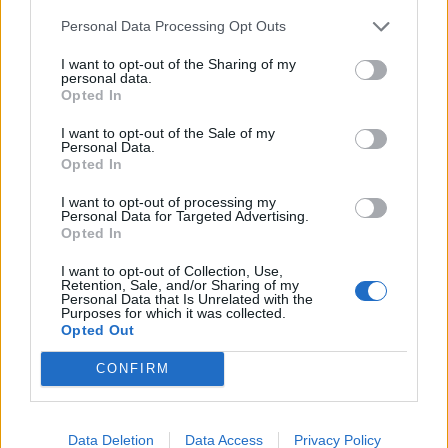
elhangzott, hogy mind az uniós finanszírozású
Gazdaságfejlesztési és Innovációs Operatív...
Personal Data Processing Opt Outs
I want to opt-out of the Sharing of my
personal data.
KEDVES OLVASÓNK!
Opted In
A keresett cikk a portfolio.hu hírarchívumához
I want to opt-out of the Sale of my
Personal Data.
tartozik, melynek olvasása előfizetéses
Opted In
regisztrációhoz kötött.
I want to opt-out of processing my
Az előfizetés a következőket tartalmazza:
Personal Data for Targeted Advertising.
Opted In
Portfolio.hu teljes cikkarchívum
Kötéslisták: BÉT elmúlt 2 év napon belüli
I want to opt-out of Collection, Use,
Retention, Sale, and/or Sharing of my
kötéslistái
Personal Data that Is Unrelated with the
Purposes for which it was collected.
Opted Out
Előfizetés
CONFIRM
MÁR ELŐFIZETŐNK VAGY?
BEJELENTKEZÉS
Data Deletion
Data Access
Privacy Policy