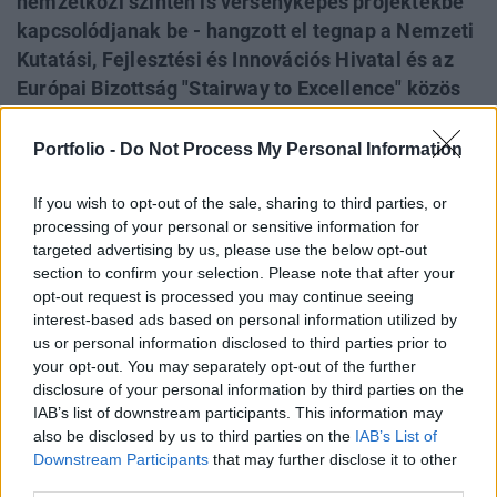
nemzetközi szinten is versenyképes projektekbe
kapcsolódjanak be - hangzott el tegnap a Nemzeti
Kutatási, Fejlesztési és Innovációs Hivatal és az
Európai Bizottság "Stairway to Excellence" közös
rendezvényén Budapesten. A konferencián a
Strukturális Alapok és a Horizont 2020 források
Portfolio -
Do Not Process My Personal Information
felhasználási lehetőségeiről is szó volt gyakorlati
példákon keresztül. Továbbá külön beszélgettek a
If you wish to opt-out of the sale, sharing to third parties, or
processing of your personal or sensitive information for
résztvevők az eddigi tapasztalataikról, illetve a
targeted advertising by us, please use the below opt-out
Horizont 2020 programban való sikeresebb
section to confirm your selection. Please note that after your
magyar részvétel és a kombinált
opt-out request is processed you may continue seeing
forrásfelhasználás lehetőségeiről.
interest-based ads based on personal information utilized by
us or personal information disclosed to third parties prior to
your opt-out. You may separately opt-out of the further
A rendezvény fő mozgatórugója az volt, hogy a hazai
disclosure of your personal information by third parties on the
kutató-fejlesztő közösségeknek fel kell készülnie a 2020
IAB’s list of downstream participants. This information may
utáni időszakra, amikor már jóval nagyobb mértékben kell
also be disclosed by us to third parties on the
IAB’s List of
majd támaszkodniuk a közvetlenül Brüsszelből elnyerhető
Downstream Participants
that may further disclose it to other
innovációs keretprogram-forrásokra. Pozitív példaként
third parties.