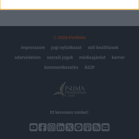
© 2026 Portfolio
impresszum
jogi nyilatkozat
süti beállítások
adatvédelem
szerzői jogok
médiaajánlat
karrier
kommentkezelés
ÁSZF
Itt keressen minket: