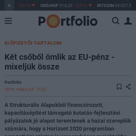
F
363,17
-0,61%
USD/HUF
314,20
-0,87%
BITCOIN
65 027,57
ELŐFIZETŐI TARTALOM
Két csőből ömlik az EU-pénz -
mixeljük össze
Portfolio
2016. május 25. 15:52
A Strukturális Alapokból finanszírozott,
kapacitásépítést támogató kutatás-fejlesztési
pályázatok jó alapot teremtenek a hazai szereplők
számára, hogy a Horizont 2020 programban