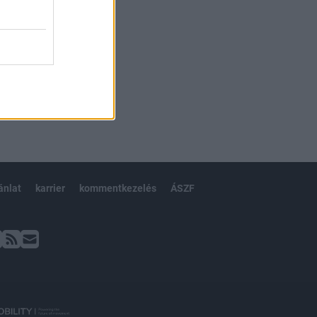
ánlat
karrier
kommentkezelés
ÁSZF