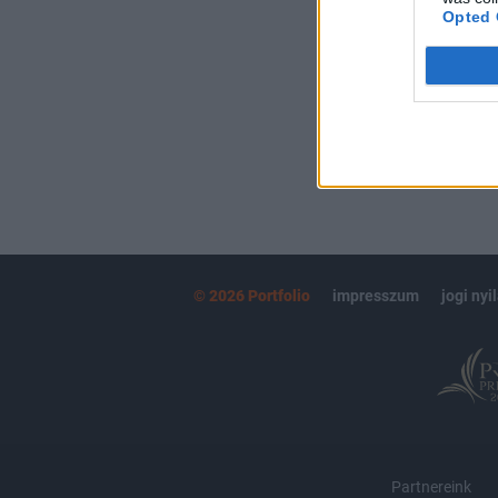
kötéslistái
Opted 
MÁR ELŐFIZETŐ
© 2026 Portfolio
impresszum
jogi nyi
Partnereink