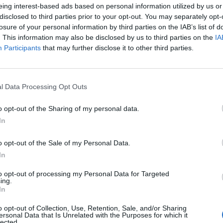
liárd forintból. A kölcsön folyósítása két módon törté
eing interest-based ads based on personal information utilized by us or
nszírozással, mely esetében a pályázónak kell megelő
disclosed to third parties prior to your opt-out. You may separately opt-
t és utólag kapja meg a hitelt. A másik eset a szállító
losure of your personal information by third parties on the IAB’s list of
. This information may also be disclosed by us to third parties on the
IA
ak nem kell előre kifizetni a számlákat, mert azt a kiv
Participants
that may further disclose it to other third parties.
lása is az ő számlájára érkezik.
atrólA szóban forgó két pályázat teljes keretösszege 115 milliárd
zer lakóépület korszerűsítése valósulhat meg országszerte, 3 e
l Data Processing Opt Outs
számú pályázat), a többi 21 ezer pedig azon kívül országszert
o opt-out of the Sharing of my personal data.
 A pályázatok részleteiről korábbi cikkünkben...
In
ASÓNK!
o opt-out of the Sale of my Personal Data.
In
a portfolio.hu hírarchívumához tartozik, melynek olvasása előf
ötött.
to opt-out of processing my Personal Data for Targeted
ing.
In
övetkezőket tartalmazza:
 teljes cikkarchívum
o opt-out of Collection, Use, Retention, Sale, and/or Sharing
 BÉT elmúlt 2 év napon belüli
ersonal Data that Is Unrelated with the Purposes for which it
lected.