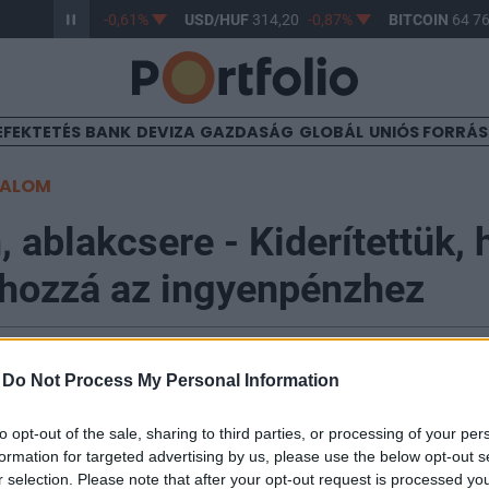
/HUF
363,17
-0,61%
USD/HUF
314,20
-0,87%
BITCOIN
64 764
EFEKTETÉS
BANK
DEVIZA
GAZDASÁG
GLOBÁL
UNIÓS FORRÁ
TALOM
 ablakcsere - Kiderítettük,
 hozzá az ingyenpénzhez
-
Do Not Process My Personal Information
április 24.) igényelhető a nullaszázalékos ingyenhitel
to opt-out of the sale, sharing to third parties, or processing of your per
formation for targeted advertising by us, please use the below opt-out s
el 24 ezer lakóépület energetikai korszerűsítése való
r selection. Please note that after your opt-out request is processed y