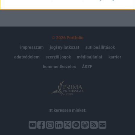
© 2026 Portfolio
impresszum
jogi nyilatkozat
süti beállítások
adatvédelem
szerzői jogok
médiaajánlat
karrier
kommentkezelés
ÁSZF
Itt keressen minket: