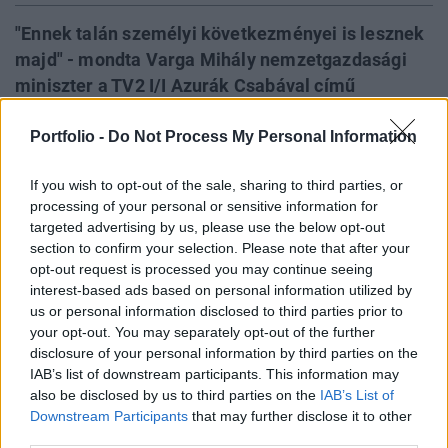
"Ennek talán személyi következményei is lesznek
majd" - mondta Varga Mihály nemzetgazdasági
miniszter a TV2 I/I Azurák Csabával című
műsorának felvételén - írja az index.hu. A
Portfolio -
Do Not Process My Personal Information
napokban derült ki, hogy a Vállalkozz itthon, fiatal!
program pályázói még egy forint támogatást sem
If you wish to opt-out of the sale, sharing to third parties, or
kaptak, ezért belső vizsgálatot rendelt el a
processing of your personal or sensitive information for
miniszter. A botrány kapcsán felgyorsultak az
targeted advertising by us, please use the below opt-out
elbírálások és már körülbelül 60 szerződést meg
section to confirm your selection. Please note that after your
is kötöttek.
opt-out request is processed you may continue seeing
interest-based ads based on personal information utilized by
Kecskemét - Merre tovább hazai kkv-k? - Versenyképesség
us or personal information disclosed to third parties prior to
your opt-out. You may separately opt-out of the further
2026-banMerre tovább hazai kkv-k? - Versenyképesség
disclosure of your personal information by third parties on the
2026-ban! Jön a Portfolio félnapos, üzleti vidéki
IAB’s list of downstream participants. This information may
rendezvénysorozata, ami naprakész gazdasági és
also be disclosed by us to third parties on the
IAB’s List of
pénzügyi helyzetképpel segíti a helyi kkv-szektort.
Downstream Participants
that may further disclose it to other
Szeptemberben Szegeden és Kecskeméten
third parties.