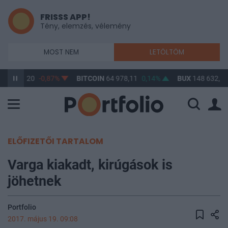
FRISSS APP!
Tény, elemzés, vélemény
MOST NEM
LETÖLTÖM
HUF
314,20
-0,87%
BITCOIN
64 978,11
0,14%
BUX
148 632,55
ELŐFIZETŐI TARTALOM
Varga kiakadt, kirúgások is
jöhetnek
Portfolio
2017. május 19. 09:08