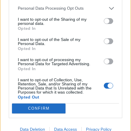
találkozunk!Információ és jelentkezésA Vállalkozz itthon,
Personal Data Processing Opt Outs
fiatal! elnevezésű...
I want to opt-out of the Sharing of my
personal data.
KEDVES OLVASÓNK!
Opted In
A keresett cikk a portfolio.hu hírarchívumához
I want to opt-out of the Sale of my
Personal Data.
tartozik, melynek olvasása előfizetéses
Opted In
regisztrációhoz kötött.
I want to opt-out of processing my
Personal Data for Targeted Advertising.
Az előfizetés a következőket tartalmazza:
Opted In
Portfolio.hu teljes cikkarchívum
Kötéslisták: BÉT elmúlt 2 év napon belüli
I want to opt-out of Collection, Use,
Retention, Sale, and/or Sharing of my
kötéslistái
Personal Data that Is Unrelated with the
Purposes for which it was collected.
Opted Out
Előfizetés
CONFIRM
MÁR ELŐFIZETŐNK VAGY?
BEJELENTKEZÉS
Data Deletion
Data Access
Privacy Policy