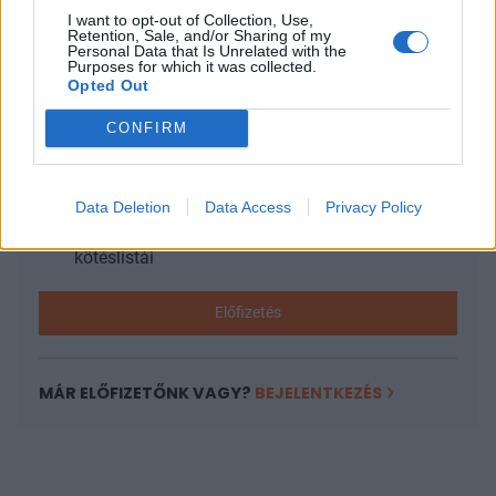
I want to opt-out of Collection, Use,
KEDVES OLVASÓNK!
Retention, Sale, and/or Sharing of my
Personal Data that Is Unrelated with the
Purposes for which it was collected.
A keresett cikk a portfolio.hu hírarchívumához
Opted Out
tartozik, melynek olvasása előfizetéses
CONFIRM
regisztrációhoz kötött.
Az előfizetés a következőket tartalmazza:
Portfolio.hu teljes cikkarchívum
Data Deletion
Data Access
Privacy Policy
Kötéslisták: BÉT elmúlt 2 év napon belüli
kötéslistái
Előfizetés
MÁR ELŐFIZETŐNK VAGY?
BEJELENTKEZÉS