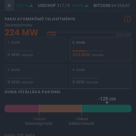
365,44
0,01%
USD/HUF
317,15
0,06%
BITCOIN
64 354,87
0,
PAKSI ATOMERŐMŰ TELJESÍTMÉNYE
Összteljesítmény
224 MW
0 MW
2000 MW
1. blokk
2. blokk
0 MW
224 MW
/ 500 MW
/ 500 MW
3. blokk
4. blokk
0 MW
0 MW
/ 500 MW
/ 500 MW
DUNA VÍZÁLLÁSA PAKSNÁL
-128 cm
-144cm
-134cm
biztonsági határ
leállási küszöb
Forrás: OVF, HAEA