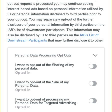
opt-out request is processed you may continue seeing
kollégium elé - hangsúlyozta egy mai nyilvános
interest-based ads based on personal information utilized by
budapesti beszélgetésen Navracsics Tibor. Az
us or personal information disclosed to third parties prior to
Európai Bizottság oktatásért, kultúráért, ifjúságért
your opt-out. You may separately opt-out of the further
disclosure of your personal information by third parties on the
és sportért felelős biztosa ezzel arra a tegnapi
IAB’s list of downstream participants. This information may
interjúra utalt, amelyben Vera Jourová amellett
also be disclosed by us to third parties on the
IAB’s List of
foglalt állást, hogy 2020 után csak azok a
Downstream Participants
that may further disclose it to other
tagállamok kaphatnák meg az EU-s
third parties.
támogatásokat, amelyek csatlakoznak a most
Personal Data Processing Opt Outs
felálló Európai Ügyészséghez.
I want to opt-out of the Sharing of my
Navracsics az Európa Pontban tartott előadásában
personal data.
Opted In
hangsúlyozta, hogy a tegnapi egy "egyéni vélemény,
hivatalosan ez nem javaslat", mert írott formában ő még
I want to opt-out of the Sale of my
Personal Data.
nem is látta, azaz így nem is kerülhetett még a 28 biztos
Opted In
kollégiuma elé. Saját véleményeként hozzátette:
technikailag is nehezen lehet kivitelezni azt, hogy a
I want to opt-out of processing my
Personal Data for Targeted Advertising.
strukturális és kohéziós pénzek kifizethetőségét így...
Opted In