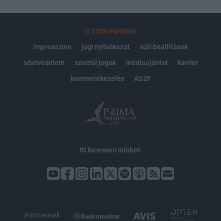
© 2026 Portfolio
impresszum
jogi nyilatkozat
süti beállítások
adatvédelem
szerzői jogok
médiaajánlat
karrier
kommentkezelés
ÁSZF
Itt keressen minket:
Partnereink