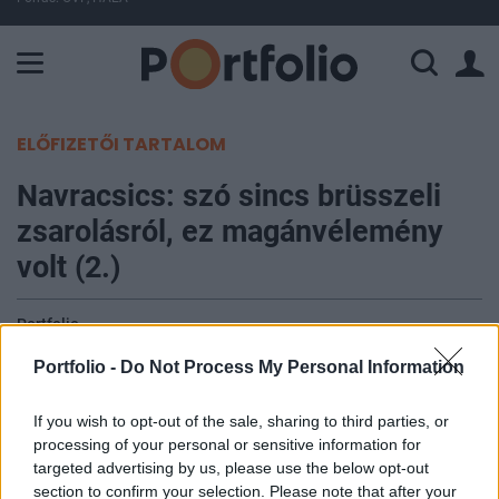
A Paksi Atomerőmű összteljesítménye 224 MW. A Duna vízállá
ELŐFIZETŐI TARTALOM
Navracsics: szó sincs brüsszeli
zsarolásról, ez magánvélemény
volt (2.)
Portfolio
2017. június 09. 18:21
Portfolio -
Do Not Process My Personal Information
A jogi ügyekért felelős cseh uniós biztos tegnapi
If you wish to opt-out of the sale, sharing to third parties, or
javaslata egyéni vélemény, amely nem tekinthető
processing of your personal or sensitive information for
az Európai Bizottság hivatalos javaslatának,
targeted advertising by us, please use the below opt-out
section to confirm your selection. Please note that after your
hiszen az még nem is került soha a biztosi