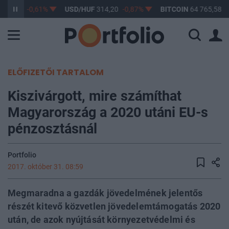
363,17
-0,61%
USD/HUF
314,20
-0,87%
BITCOIN
64 765,58
-
ELŐFIZETŐI TARTALOM
Kiszivárgott, mire számíthat
Magyarország a 2020 utáni EU-s
pénzosztásnál
Portfolio
2017. október 31. 08:59
Megmaradna a gazdák jövedelmének jelentős
részét kitevő közvetlen jövedelemtámogatás 2020
után, de azok nyújtását környezetvédelmi és