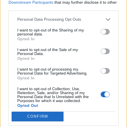
Downstream Participants
that may further disclose it to other
november 30-án kezdődő nagy Agrárszektor 2017 című
third parties.
konferenciánkon. További részletek: Információ és
jelentkezés Az Európai Bizottság még a nyáron több
Personal Data Processing Opt Outs
vitaindítót is közzétett az EU jövőjéről és a 2020 utáni
I want to opt-out of the Sharing of my
újabb uniós költségvetés főbb irányairól...
personal data.
Opted In
KEDVES OLVASÓNK!
I want to opt-out of the Sale of my
Personal Data.
Opted In
A keresett cikk a portfolio.hu hírarchívumához
tartozik, melynek olvasása előfizetéses
I want to opt-out of processing my
Personal Data for Targeted Advertising.
regisztrációhoz kötött.
Opted In
Az előfizetés a következőket tartalmazza:
I want to opt-out of Collection, Use,
Portfolio.hu teljes cikkarchívum
Retention, Sale, and/or Sharing of my
Personal Data that Is Unrelated with the
Kötéslisták: BÉT elmúlt 2 év napon belüli
Purposes for which it was collected.
Opted Out
kötéslistái
CONFIRM
Előfizetés