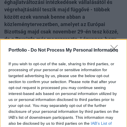
éghajlatváltozási intézkedések vállalásától és
végrehajtásától teszik majd függővé - többek
között ezek vannak benne abban a
közleménytervezetben, amelyet az Európai
Bizottság majd csak november 29-én tesz közzé,
de a Bruxinfo már megszerezte. Lényeges, hogy
az Bizottság agrárpolitikai főigazgatósága
Portfolio -
Do Not Process My Personal Information
elutasítja a közvetlen jövedelemtámogatások
nemzeti társfinanszírozásának bevezetési ötletét,
If you wish to opt-out of the sale, sharing to third parties, or
amely egy nyári bizottsági vitaindítóban is benne
processing of your personal or sensitive information for
volt. A tervek szerint kötelező felső határt szabna
targeted advertising by us, please use the below opt-out
section to confirm your selection. Please note that after your
Brüsszel az egyes gazdaságok számára
opt-out request is processed you may continue seeing
folyósítható közvetlen kifizetéseknek, de ezzel
interest-based ads based on personal information utilized by
párhuzamosan a kisméretű gazdaságok
us or personal information disclosed to third parties prior to
megemelt támogatása is tervben van.
your opt-out. You may separately opt-out of the further
disclosure of your personal information by third parties on the
IAB’s list of downstream participants. This information may
Agrárszektor Konferencia 2017A 2020 utáni uniós
also be disclosed by us to third parties on the
IAB’s List of
agrártámogatási kilátásokról is részletesen szó lesz a