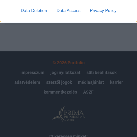
Data Deletion
Data Access
Privacy Policy
MÁR ELŐFIZETŐNK VAGY?
BEJELENTKEZÉS
© 2026 Portfolio
impresszum
jogi nyilatkozat
süti beállítások
adatvédelem
szerzői jogok
médiaajánlat
karrier
kommentkezelés
ÁSZF
Itt keressen minket: