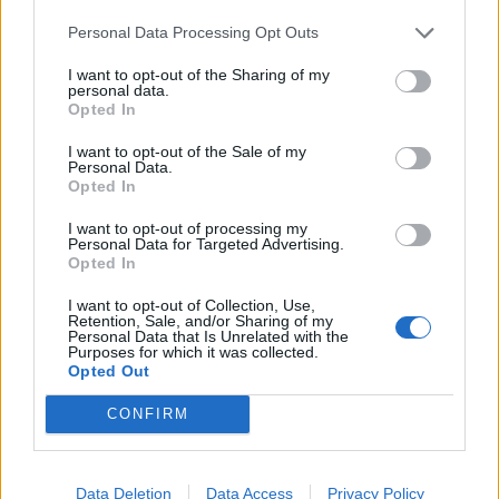
és főigazgatójával és megállapodtak abban, hogy a
Personal Data Processing Opt Outs
kutatóközpontok berendezései egy Európai Kutatási...
I want to opt-out of the Sharing of my
personal data.
KEDVES OLVASÓNK!
Opted In
A keresett cikk a portfolio.hu hírarchívumához
I want to opt-out of the Sale of my
Personal Data.
tartozik, melynek olvasása előfizetéses
Opted In
regisztrációhoz kötött.
I want to opt-out of processing my
Personal Data for Targeted Advertising.
Az előfizetés a következőket tartalmazza:
Opted In
Portfolio.hu teljes cikkarchívum
Kötéslisták: BÉT elmúlt 2 év napon belüli
I want to opt-out of Collection, Use,
Retention, Sale, and/or Sharing of my
kötéslistái
Personal Data that Is Unrelated with the
Purposes for which it was collected.
Opted Out
Előfizetés
CONFIRM
MÁR ELŐFIZETŐNK VAGY?
BEJELENTKEZÉS
Data Deletion
Data Access
Privacy Policy