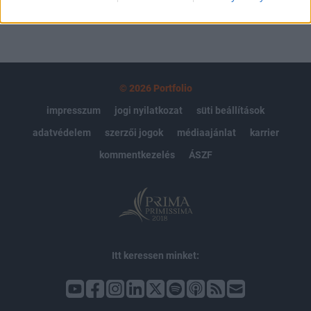
© 2026 Portfolio
impresszum
jogi nyilatkozat
süti beállítások
adatvédelem
szerzői jogok
médiaajánlat
karrier
kommentkezelés
ÁSZF
Itt keressen minket: