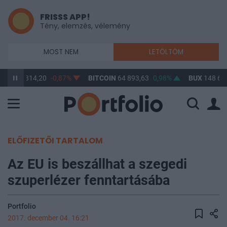
FRISSS APP!
Tény, elemzés, vélemény
MOST NEM
LETÖLTÖM
D/HUF
314,20
-0,87%
BITCOIN
64 893,63
0,98%
BUX
148 632
ELŐFIZETŐI TARTALOM
Az EU is beszállhat a szegedi
szuperlézer fenntartásába
Portfolio
2017. december 04. 16:21