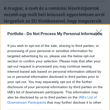
A magyar, a cseh és a romániai lézerközpontok
vezetői egy múlt heti brüsszeli egyeztetésen arról
tárgyaltak az EU illetékeseivel, hogy megszerzik
az Európai Kutatási Infrastruktúra Konzorcium
minősítést, mert ez amellett, hogy a felépült
Portfolio -
Do Not Process My Personal Information
kutatási infrastruktúra jobb kihasználását segíti,
If you wish to opt-out of the sale, sharing to third parties, or
az Európai Unió tartós további finanszírozását is
processing of your personal or sensitive information for
megteremtheti - derül ki a szegedi ELI
targeted advertising by us, please use the below opt-out
lézerközpont beruházás tulajdonosi jogait
section to confirm your selection. Please note that after your
gyakorló Nemzeti Kutatási, Fejlesztési és
opt-out request is processed you may continue seeing
interest-based ads based on personal information utilized by
Innovációs Hivatal mai közleményéből.
us or personal information disclosed to third parties prior to
your opt-out. You may separately opt-out of the further
A közlemény emlékeztet rá, hogy Pálinkás József, az
disclosure of your personal information by third parties on the
NKFIH elnöke múlt pénteken a Csehországban és
IAB’s list of downstream participants. This information may
Romániában hasonló nagyságú forrásból megépült
also be disclosed by us to third parties on the
IAB’s List of
lézerkutatási központok vezetőivel együtt Brüsszelben
Downstream Participants
that may further disclose it to other
tárgyalt az Európai Bizottság kutatásért felelős biztosával
third parties.