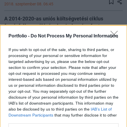
2018. szeptember 08. 06:45
A 2014-2020-as uniós költségvetési ciklus
forrásfelhasználásának mind a négy fontos
mutatószámában a nyolc régiós ország között az
Portfolio -
Do Not Process My Personal Information
élen jár Magyarország - mutatott rá a
Közgazdász-vándorgyűlésen tartott előadása
If you wish to opt-out of the sale, sharing to third parties, or
egyik ábrájával Adorján Richárd, a
processing of your personal or sensitive information for
targeted advertising by us, please use the below opt-out
Pénzügyminisztérium költségvetésért felelős
section to confirm your selection. Please note that after your
helyettes államtitkára.
opt-out request is processed you may continue seeing
interest-based ads based on personal information utilized by
Adorján azonban felhívta a figyelmet arra is, hogy bár a
us or personal information disclosed to third parties prior to
Magyarország által végrehajtott gyors uniós
your opt-out. You may separately opt-out of the further
forrásfelhasználás kedvező, de nem a gyorsaság és a
disclosure of your personal information by third parties on the
mennyiség, hanem a források felhasználásának minősége
IAB’s list of downstream participants. This information may
also be disclosed by us to third parties on the
IAB’s List of
a legfontosabb szempont a gazdaság hosszú távú
Downstream Participants
that may further disclose it to other
fenntartható növekedése szempontjából. Ezzel együtt is
third parties.
érdekes az alábbi táblázat, amelynek első sorában