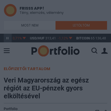
FRISSS APP!
Tény, elemzés, vélemény
MOST NEM
LETÖLTÖM
62,81
-0,71%
USD/HUF
313,41
-1,12%
BITCOIN
65 136,48
1,
ELŐFIZETŐI TARTALOM
Veri Magyarország az egész
régiót az EU-pénzek gyors
elköltésével
Portfolio