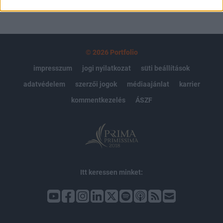
© 2026 Portfolio
impresszum
jogi nyilatkozat
süti beállítások
adatvédelem
szerzői jogok
médiaajánlat
karrier
kommentkezelés
ÁSZF
Itt keressen minket: