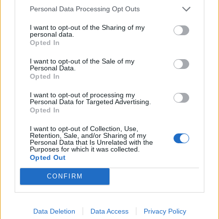
Magyarország...
Personal Data Processing Opt Outs
I want to opt-out of the Sharing of my
personal data.
KEDVES OLVASÓNK!
Opted In
A keresett cikk a portfolio.hu hírarchívumához
I want to opt-out of the Sale of my
tartozik, melynek olvasása előfizetéses
Personal Data.
Opted In
regisztrációhoz kötött.
I want to opt-out of processing my
Az előfizetés a következőket tartalmazza:
Personal Data for Targeted Advertising.
Portfolio.hu teljes cikkarchívum
Opted In
Kötéslisták: BÉT elmúlt 2 év napon belüli
I want to opt-out of Collection, Use,
kötéslistái
Retention, Sale, and/or Sharing of my
Personal Data that Is Unrelated with the
Purposes for which it was collected.
Opted Out
Előfizetés
CONFIRM
MÁR ELŐFIZETŐNK VAGY?
BEJELENTKEZÉS
Data Deletion
Data Access
Privacy Policy