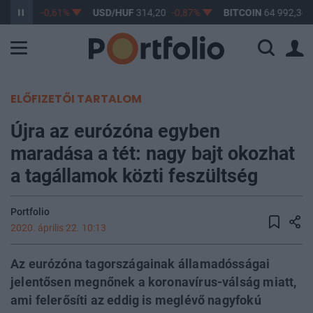
F
363,17
-0,61%
USD/HUF
314,20
-0,87%
BITCOIN
64 992,36
ELŐFIZETŐI TARTALOM
Újra az eurózóna egyben
maradása a tét: nagy bajt okozhat
a tagállamok közti feszültség
Portfolio
2020. április 22. 10:13
Az eurózóna tagországainak államadósságai
jelentősen megnőnek a koronavírus-válság miatt,
ami felerősíti az eddig is meglévő nagyfokú