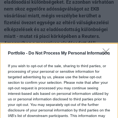
eladósodási különbségeket. Ez azonban várhatóan
nem okoz egyelőre adósságválságot az EKB
vásárlásai miatt, mégis veszélybe kerülhet a
fizetési övezet egysége az eltérő válságkezelési
elképzelések és az eladósodottság különbségei
miatt - mutat rá piaci körképében a Reuters.
Amennyiben a masszívan eladósodott déli
országok úgy érzik majd, hogy a kevésbé
Portfolio -
Do Not Process My Personal Information
eladósodott északiak cserben hagyták őket, akkor
a délieknél egyébként is erős populista pártok a
If you wish to opt-out of the sale, sharing to third parties, or
szűk költségvetési mozgástér miatt könnyen az
processing of your personal or sensitive information for
targeted advertising by us, please use the below opt-out
EU ellen hangolhatják a közvéleményt, a
section to confirm your selection. Please note that after your
tagállamok között mélyülő gazdasági ellentétek
opt-out request is processed you may continue seeing
pedig egyszerűen fenntarthatatlanná tehetik a
interest-based ads based on personal information utilized by
közös piacot - vázolja szakértők véleménye
us or personal information disclosed to third parties prior to
nyomán a hírügynökség.
your opt-out. You may separately opt-out of the further
disclosure of your personal information by third parties on the
IAB’s list of downstream participants. This information may
Szeged - Merre tovább hazai kkv-k? - Versenyképesség