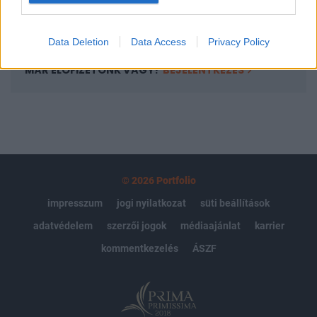
Előfizetés
Data Deletion
Data Access
Privacy Policy
MÁR ELŐFIZETŐNK VAGY?
BEJELENTKEZÉS
© 2026 Portfolio
impresszum
jogi nyilatkozat
süti beállítások
adatvédelem
szerzői jogok
médiaajánlat
karrier
kommentkezelés
ÁSZF