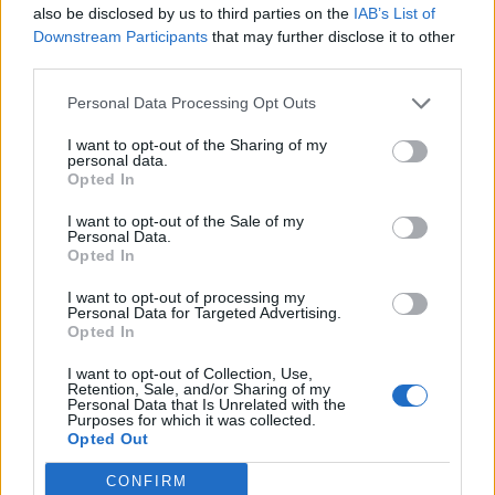
also be disclosed by us to third parties on the
IAB’s List of
2026-banMerre tovább hazai kkv-k? - Versenyképesség
Downstream Participants
that may further disclose it to other
2026-ban! Jön a Portfolio félnapos, üzleti vidéki
third parties.
rendezvénysorozata, ami naprakész gazdasági és
pénzügyi helyzetképpel segíti a helyi kkv-szektort.
Personal Data Processing Opt Outs
Szeptemberben Szegeden és Kecskeméten
I want to opt-out of the Sharing of my
találkozunk!Információ és jelentkezésAz IMF 13%-os
personal data.
növekedést vár az eurózóna államadósságában...
Opted In
I want to opt-out of the Sale of my
Personal Data.
KEDVES OLVASÓNK!
Opted In
A keresett cikk a portfolio.hu hírarchívumához
I want to opt-out of processing my
Personal Data for Targeted Advertising.
tartozik, melynek olvasása előfizetéses
Opted In
regisztrációhoz kötött.
I want to opt-out of Collection, Use,
Az előfizetés a következőket tartalmazza:
Retention, Sale, and/or Sharing of my
Personal Data that Is Unrelated with the
Portfolio.hu teljes cikkarchívum
Purposes for which it was collected.
Opted Out
Kötéslisták: BÉT elmúlt 2 év napon belüli
kötéslistái
CONFIRM