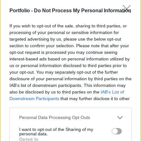
es európai uniós tervezési ciklusban legyenek
Portfolio -
Do Not Process My Personal Information
olyan tömegpályázatok, amelyek a magyar kkv-k
széles köréhez elérnek - hangsúlyozta az
If you wish to opt-out of the sale, sharing to third parties, or
Innovációs és Technológiai Minisztérium (ITM)
processing of your personal or sensitive information for
gazdaságstratégiáért és szabályozásért felelős
targeted advertising by us, please use the below opt-out
section to confirm your selection. Please note that after your
államtitkára szerdán Székesfehérváron.
opt-out request is processed you may continue seeing
interest-based ads based on personal information utilized by
György László a tárca országos gazdasági kamarai
us or personal information disclosed to third parties prior to
fórumsorozatának utolsó állomása előtt tartott
your opt-out. You may separately opt-out of the further
sajtótájékoztatón arról is beszélt, hogy viszonylag gyorsan
disclosure of your personal information by third parties on the
kívánják a forrásokat odaítélni, a támogatói okiratokat 3-4
IAB’s list of downstream participants. This information may
hónappal a pályázati kiírást követően ki szeretnék állítani
also be disclosed by us to third parties on the
IAB’s List of
és el kívánják érni, hogy a vállalkozások egyúttal a forrást
Downstream Participants
that may further disclose it to other
is megkaphassák. ...
third parties.
Personal Data Processing Opt Outs
KEDVES OLVASÓNK!
I want to opt-out of the Sharing of my
personal data.
A keresett cikk a portfolio.hu hírarchívumához
Opted In