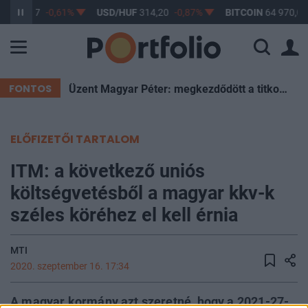
UF
363,17
-0,61%
USD/HUF
314,20
-0,87%
BITCOIN
64 970,01
FONTOS
Üzent Magyar Péter: megkezdődött a titkos szavazás a leendő köztársasági elnökről
ELŐFIZETŐI TARTALOM
ITM: a következő uniós
költségvetésből a magyar kkv-k
széles köréhez el kell érnia
MTI
2020. szeptember 16. 17:34
A magyar kormány azt szeretné, hogy a 2021-27-