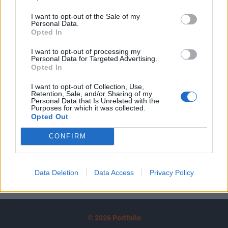
tartozik, melynek olvasása előfizetéses
I want to opt-out of the Sale of my
regisztrációhoz kötött.
Personal Data.
Opted In
Az előfizetés a következőket tartalmazza:
Portfolio.hu teljes cikkarchívum
I want to opt-out of processing my
Personal Data for Targeted Advertising.
Kötéslisták: BÉT elmúlt 2 év napon belüli
Opted In
kötéslistái
I want to opt-out of Collection, Use,
Retention, Sale, and/or Sharing of my
Personal Data that Is Unrelated with the
Előfizetés
Purposes for which it was collected.
Opted Out
CONFIRM
MÁR ELŐFIZETŐNK VAGY?
BEJELENTKEZÉS
Data Deletion
Data Access
Privacy Policy
© 2026 Portfolio