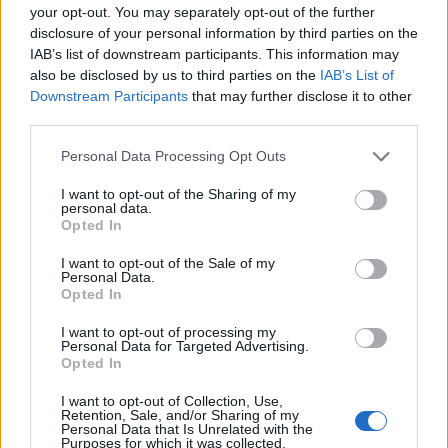
your opt-out. You may separately opt-out of the further
lényege, hogy vám- és illetékmentességre épülő
disclosure of your personal information by third parties on the
szabadkereskedelmi megállapodás jött létre.
IAB’s list of downstream participants. This information may
Ezzel a négy évvel ezelőtti Brexit-népszavazás óta
also be disclosed by us to third parties on the
IAB’s List of
Downstream Participants
that may further disclose it to other
tartó folyamat végére kerülhet pont.
third parties.
Véget érhet a Brexit miatt évek óta tartó politikai és
Personal Data Processing Opt Outs
gazdasági bizonytalanság. A londoni miniszterelnöki
hivatal ugyanis csütörtök délután közölte: megállapodás
I want to opt-out of the Sharing of my
personal data.
született az Egyesült Királyság és az Európai Unió jövőbeni
Opted In
kapcsolatrendszerének feltételeiről. Kapcsolódó cikkünk
2020. 12. 24. Bréking! Összejöhet a Brexit-megállapodás
I want to opt-out of the Sale of my
Personal Data.
2020. 12. 23. Kritikus...
Opted In
I want to opt-out of processing my
Personal Data for Targeted Advertising.
KEDVES OLVASÓNK!
Opted In
A keresett cikk a portfolio.hu hírarchívumához
I want to opt-out of Collection, Use,
tartozik, melynek olvasása előfizetéses
Retention, Sale, and/or Sharing of my
Personal Data that Is Unrelated with the
regisztrációhoz kötött.
Purposes for which it was collected.