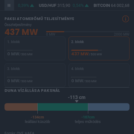
F
364,59
0,39%
USD/HUF
315,90
0,54%
BITCOIN
64 002,68
-
PAKSI ATOMERŐMŰ TELJESÍTMÉNYE
Összteljesítmény
437 MW
0 MW
2000 MW
1. blokk
2. blokk
0 MW
437 MW
/ 500 MW
/ 500 MW
3. blokk
4. blokk
0 MW
0 MW
/ 500 MW
/ 500 MW
DUNA VÍZÁLLÁSA PAKSNÁL
-113 cm
-134cm
-107cm
leállási küszöb
teljes működés
Forrás: OVF, HAEA