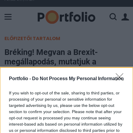
A Paksi Atomerőmű összteljesítménye 437 MW. A Duna vízállá
ELŐFIZETŐI TARTALOM
Bréking! Megvan a Brexit-
megállapodás, mutatjuk a
részleteket
Portfolio -
Do Not Process My Personal Information
Portfolio
If you wish to opt-out of the sale, sharing to third parties, or
2020. december 24. 16:09
processing of your personal or sensitive information for
targeted advertising by us, please use the below opt-out
Az Egyesült Királyság és az Európai Unió
section to confirm your selection. Please note that after your
megállapodásra jutott a jövőbeni kereskedelmi,
opt-out request is processed you may continue seeing
üzleti és gazdasági kapcsolatrendszerükről -
interest-based ads based on personal information utilized by
us or personal information disclosed to third parties prior to
jelentették be csütörtökön a felek. A bejelentés