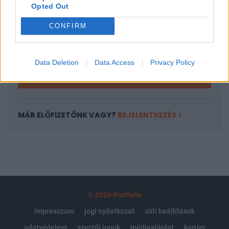
Opted Out
Az előfizetés a következőket tartalmazza:
Portfolio.hu teljes cikkarchívum
CONFIRM
Kötéslisták: BÉT elmúlt 2 év napon belüli
kötéslistái
Data Deletion
Data Access
Privacy Policy
Előfizetés
MÁR ELŐFIZETŐNK VAGY?
BEJELENTKEZÉS
© 2026 Portfolio
impresszum
jogi nyilatkozat
süti beállítások
adatvédelem
szerzői jogok
médiaajánlat
karrier