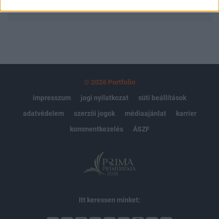
MÁR ELŐFIZETŐNK VAGY?
BEJELENTKEZÉS
© 2026 Portfolio
impresszum
jogi nyilatkozat
süti beállítások
adatvédelem
szerzői jogok
médiaajánlat
karrier
kommentkezelés
ÁSZF
Itt keressen minket: