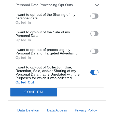
pénzre a tagállamoknak és egyszerű szabályok szerint kell
Personal Data Processing Opt Outs
működtetni. Jelenleg az a szabály, hogy április végéig kell
benyújtania a tagállamoknak a nemzeti reformterveiket is
I want to opt-out of the Sharing of my
personal data.
és ezek brüsszeli...
Opted In
I want to opt-out of the Sale of my
KEDVES OLVASÓNK!
Personal Data.
Opted In
A keresett cikk a portfolio.hu hírarchívumához
I want to opt-out of processing my
tartozik, melynek olvasása előfizetéses
Personal Data for Targeted Advertising.
regisztrációhoz kötött.
Opted In
Az előfizetés a következőket tartalmazza:
I want to opt-out of Collection, Use,
Retention, Sale, and/or Sharing of my
Portfolio.hu teljes cikkarchívum
Personal Data that Is Unrelated with the
Purposes for which it was collected.
Kötéslisták: BÉT elmúlt 2 év napon belüli
Opted Out
kötéslistái
CONFIRM
Előfizetés
Data Deletion
Data Access
Privacy Policy