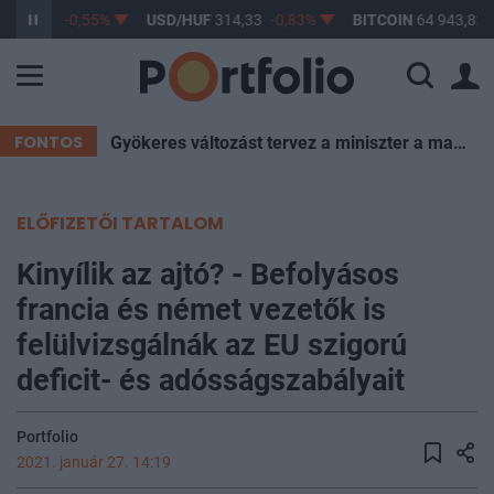
F
363,40
-0,55%
USD/HUF
314,33
-0,83%
BITCOIN
64 943,82
FONTOS
Gyökeres változást tervez a miniszter a magyar iskolákban – itt a bejelentés
ELŐFIZETŐI TARTALOM
Kinyílik az ajtó? - Befolyásos
francia és német vezetők is
felülvizsgálnák az EU szigorú
deficit- és adósságszabályait
Portfolio
2021. január 27. 14:19