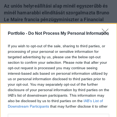
Az uniós helyreállítási alap minél egyszerűbb és
minél hamarabbi elindítását szorgalmazta Bruno
Le Maire francia pénzügyminiszter a Financial
Times-nak adott, szerdán megjelent interjúban.
Ezzel együtt újra szorgalmazta azt is, hogy a
Portfolio -
Do Not Process My Personal Information
valósághoz kell igazítani az uniós stabilitási és
If you wish to opt-out of the sale, sharing to third parties, or
növekedési egyezmény 3%-os deficitre és 60%-os
processing of your personal or sensitive information for
adósságrátára vonatkozó szabályait. A cikk fő
targeted advertising by us, please use the below opt-out
érdekessége, hogy ezúttal a híresen fiskális
section to confirm your selection. Please note that after your
konzervatív, az egyezmény szigorú szabályainak
opt-out request is processed you may continue seeing
interest-based ads based on personal information utilized by
betartását mindig is követelő volt német
us or personal information disclosed to third parties prior to
pénzügyminiszter is megengedőbben nyilatkozott
your opt-out. You may separately opt-out of the further
az esetleges felülvizsgálatról.
disclosure of your personal information by third parties on the
IAB’s list of downstream participants. This information may
Bruno Le Maire szerint fel kell gyorsítani a tavaly eldöntött
also be disclosed by us to third parties on the
IAB’s List of
bő 800 milliárd eurós keretösszegű uniós helyreállítási alap
Downstream Participants
that may further disclose it to other
(NextGenerationEU) kifizetéseit, mert nagy szüksége van a
third parties.