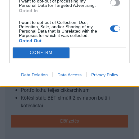
I want to opt-out of processing my
bejárnia Magyarországnak addig és mekkora lökést
Personal Data for Targeted Advertising.
adhatnak az uniós pénzek a gazdaságnak? Ezzel a
Opted In
kérdéssel foglalkozik a Portfolio konferenciája, mely
I want to opt-out of Collection, Use,
szakértőkkel...
Retention, Sale, and/or Sharing of my
Personal Data that Is Unrelated with the
Purposes for which it was collected.
Opted Out
KEDVES OLVASÓNK!
CONFIRM
A keresett cikk a portfolio.hu hírarchívumához
tartozik, melynek olvasása előfizetéses
regisztrációhoz kötött.
Data Deletion
Data Access
Privacy Policy
Az előfizetés a következőket tartalmazza:
Portfolio.hu teljes cikkarchívum
Kötéslisták: BÉT elmúlt 2 év napon belüli
kötéslistái
Előfizetés