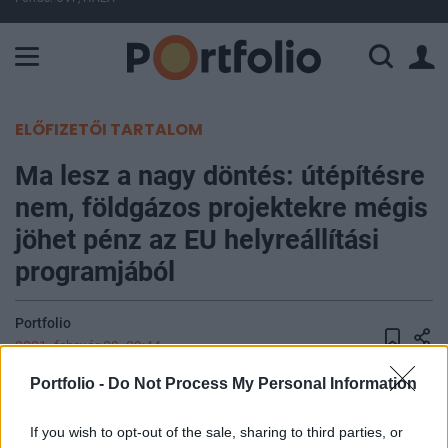
A Paksi Atomerőmű összteljesítménye 225 MW. A Duna vízállá
ELŐFIZETŐI TARTALOM
Ma lesz a nagy döntés: útépítésre
nem, földgázos projektekre mégis
jöhet pénz az EU helyreállítási
programjából
Portfolio
2021. február 09. 09:44
Portfolio -
Do Not Process My Personal Information
Bizonyos feltételek mellett az uniós helyreállítási
alapból támogatni lehet majd olyan földgáz-
If you wish to opt-out of the sale, sharing to third parties, or