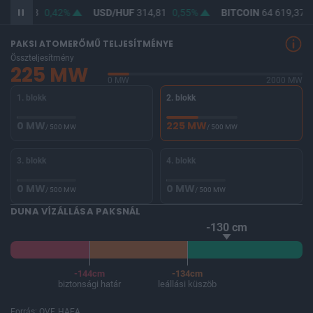
F
363,23
0,42%
USD/HUF
314,81
0,55%
BITCOIN
64 619,37
0
PAKSI ATOMERŐMŰ TELJESÍTMÉNYE
Összteljesítmény
225 MW
0 MW
2000 MW
1. blokk
2. blokk
0 MW
225 MW
/ 500 MW
/ 500 MW
3. blokk
4. blokk
0 MW
0 MW
/ 500 MW
/ 500 MW
DUNA VÍZÁLLÁSA PAKSNÁL
-130 cm
-144cm
-134cm
biztonsági határ
leállási küszöb
Forrás: OVF, HAEA