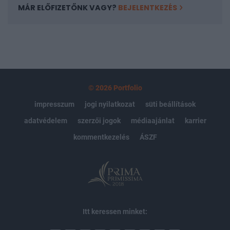
MÁR ELŐFIZETŐNK VAGY?
BEJELENTKEZÉS
© 2026 Portfolio
impresszum
jogi nyilatkozat
süti beállítások
adatvédelem
szerzői jogok
médiaajánlat
karrier
kommentkezelés
ÁSZF
Itt keressen minket: