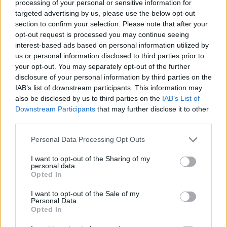
projekteket, amelyek a tiszta energiára való
processing of your personal or sensitive information for
targeted advertising by us, please use the below opt-out
átállást szolgálják – erősítették meg az EU-
section to confirm your selection. Please note that after your
Monitor kérdésére EU-tisztviselők, miközben
opt-out request is processed you may continue seeing
útépítésre alapesetben nem lehet majd pénzt
interest-based ads based on personal information utilized by
szerezni ebből a csatornából. Ma, azaz kedden
us or personal information disclosed to third parties prior to
szavaz egyébként az Európai Parlament plenáris
your opt-out. You may separately opt-out of the further
disclosure of your personal information by third parties on the
ülése a helyreállítási alap legnagyobb
IAB’s list of downstream participants. This information may
programjáról, a 672,5 milliárd eurós Helyreállítási
also be disclosed by us to third parties on the
IAB’s List of
és Rezilienciaépítési Eszközről, amelynek
Downstream Participants
that may further disclose it to other
felhasználására eddig 18 tagállam nyújtott be
third parties.
részletes beruházási és reformtervezetet, és
Personal Data Processing Opt Outs
eddig mindössze 6 tagállam ratifikálta a források
felvételéhez szükséges uniós jogszabályt.
I want to opt-out of the Sharing of my
personal data.
Opted In
Back to Europe 2026Az áprilisi választások után
visszakerült az európai térképre Magyarország, a kormány
I want to opt-out of the Sale of my
Personal Data.
kiemelt célja az uniós források hazahozatala, illetve
Opted In
hosszabb távon az euró bevezetése. Milyen utat kell