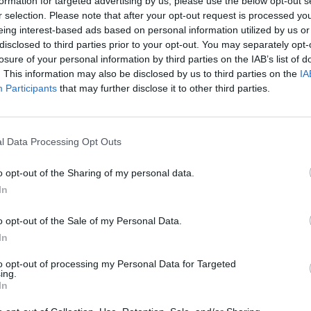
formation for targeted advertising by us, please use the below opt-out s
r selection. Please note that after your opt-out request is processed y
eing interest-based ads based on personal information utilized by us or
disclosed to third parties prior to your opt-out. You may separately opt-
losure of your personal information by third parties on the IAB’s list of
liárd forintból újulnak meg közutak Fejér megye északk
. This information may also be disclosed by us to third parties on the
IA
, a Váli-völgyben és a Velencei-tó térségében - jelent
Participants
that may further disclose it to other third parties.
a térség országgyűlési képviselője kedden, az Etyek és 
 számú út felújításának munkaterület-átadásán.
l Data Processing Opt Outs
súlyozta, hogy még soha nem valósult meg a térségben ilyen szi
áadásul a források is megvannak, és már most látható, hogy jö
o opt-out of the Sharing of my personal data.
egvalósul. Hozzátette: a fejlesztések döntő többségükben nemze
In
dössze három útszakasz újul meg uniós források felhasználásá
o opt-out of the Sale of my Personal Data.
In
ASÓNK!
to opt-out of processing my Personal Data for Targeted
a portfolio.hu hírarchívumához tartozik, melynek olvasása előf
ing.
ötött.
In
övetkezőket tartalmazza: