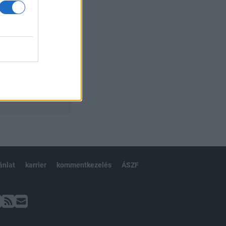
ánlat
karrier
kommentkezelés
ÁSZF