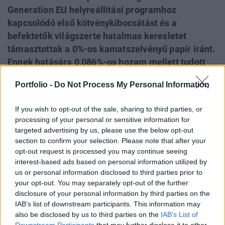
Generation EU helyreállítási programhoz
kapcsolódó első kötvénykibocsátást és a
befektetők világszerte hatalmas keresletet
támasztottak a 0%-os kamatszelvényű papír iránt.
Ennek hatására 0,086%-os hozam mellett tudott
kibocsátani 20 milliárd eurónyi kötvényt a testület,
Portfolio -
Do Not Process My Personal Information
amiből majd a tagállamok az első finanszírozási
részletet fogják megkapni azután, hogy
If you wish to opt-out of the sale, sharing to third parties, or
jóváhagyják a fejlesztési tervüket. A mai volt
processing of your personal or sensitive information for
Európában a valaha lebonyolított legnagyobb
targeted advertising by us, please use the below opt-out
intézményi egyszeri forrásbevonás és az EU által
section to confirm your selection. Please note that after your
opt-out request is processed you may continue seeing
egyetlen ügylet keretében bevont eddigi
interest-based ads based on personal information utilized by
legnagyobb összeg.
us or personal information disclosed to third parties prior to
your opt-out. You may separately opt-out of the further
Back to Europe 2026Az áprilisi választások után
disclosure of your personal information by third parties on the
visszakerült az európai térképre Magyarország, a kormány
IAB’s list of downstream participants. This information may
kiemelt célja az uniós források hazahozatala, illetve
also be disclosed by us to third parties on the
IAB’s List of
hosszabb távon az euró bevezetése. Milyen utat kell
Downstream Participants
that may further disclose it to other