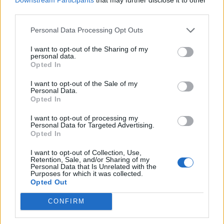
third parties.
bejárnia Magyarországnak addig és mekkora lökést
adhatnak az uniós pénzek a gazdaságnak? Ezzel a
Personal Data Processing Opt Outs
kérdéssel foglalkozik a Portfolio konferenciája, mely
szakértőkkel...
I want to opt-out of the Sharing of my
personal data.
Opted In
KEDVES OLVASÓNK!
I want to opt-out of the Sale of my
Personal Data.
A keresett cikk a portfolio.hu hírarchívumához
Opted In
tartozik, melynek olvasása előfizetéses
I want to opt-out of processing my
regisztrációhoz kötött.
Personal Data for Targeted Advertising.
Opted In
Az előfizetés a következőket tartalmazza:
I want to opt-out of Collection, Use,
Portfolio.hu teljes cikkarchívum
Retention, Sale, and/or Sharing of my
Kötéslisták: BÉT elmúlt 2 év napon belüli
Personal Data that Is Unrelated with the
Purposes for which it was collected.
kötéslistái
Opted Out
CONFIRM
Előfizetés