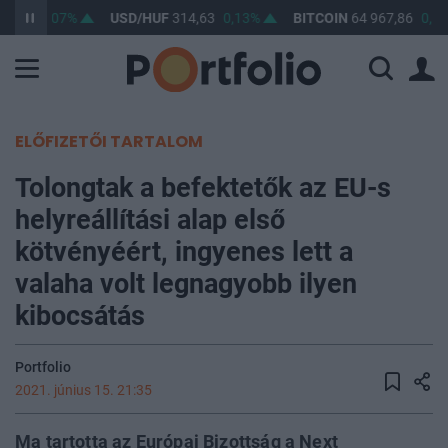
3,44
0,07%
USD/HUF
314,63
0,13%
BITCOIN
64 967,86
0,18
ELŐFIZETŐI TARTALOM
Tolongtak a befektetők az EU-s
helyreállítási alap első
kötvényéért, ingyenes lett a
valaha volt legnagyobb ilyen
kibocsátás
Portfolio
2021. június 15. 21:35
Ma tartotta az Európai Bizottság a Next