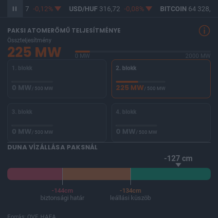
UF
364,97
-0,12%
USD/HUF
316,72
-0,08%
BITCOIN
64 328,45
PAKSI ATOMERŐMŰ TELJESÍTMÉNYE
Összteljesítmény
225 MW
0 MW
2000 MW
1. blokk
2. blokk
0 MW
225 MW
/ 500 MW
/ 500 MW
3. blokk
4. blokk
0 MW
0 MW
/ 500 MW
/ 500 MW
DUNA VÍZÁLLÁSA PAKSNÁL
-127 cm
-144cm
-134cm
biztonsági határ
leállási küszöb
Forrás: OVF, HAEA