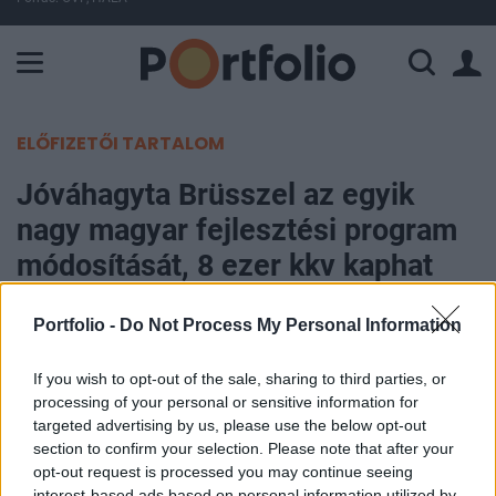
A Paksi Atomerőmű összteljesítménye 225 MW. A Duna vízállá
ELŐFIZETŐI TARTALOM
Jóváhagyta Brüsszel az egyik
nagy magyar fejlesztési program
módosítását, 8 ezer kkv kaphat
plusz pénzt
Portfolio -
Do Not Process My Personal Information
Portfolio
If you wish to opt-out of the sale, sharing to third parties, or
2021. augusztus 12. 17:13
processing of your personal or sensitive information for
targeted advertising by us, please use the below opt-out
A koronavírus-válság elleni egyik fontos kohéziós
section to confirm your selection. Please note that after your
politikai intézkedés volt az ún. REACT-EU
opt-out request is processed you may continue seeing
interest-based ads based on personal information utilized by