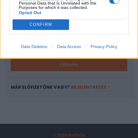
Personal Data that Is Unrelated with the
tartozik, melynek olvasása előfizetéses
Purposes for which it was collected.
Opted Out
regisztrációhoz kötött.
CONFIRM
Az előfizetés a következőket tartalmazza:
Portfolio.hu teljes cikkarchívum
Kötéslisták: BÉT elmúlt 2 év napon belüli
Data Deletion
Data Access
Privacy Policy
kötéslistái
Előfizetés
MÁR ELŐFIZETŐNK VAGY?
BEJELENTKEZÉS
© 2026 Portfolio