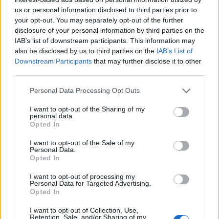
kezdeményezés, amelynek keretében 2021-2022-
us or personal information disclosed to third parties prior to
ben összesen 50,6 milliárd euróval „megtoldják” a
your opt-out. You may separately opt-out of the further
tagállamok már folyamatban lévő 2014-2020-as
disclosure of your personal information by third parties on the
fejlesztési programjait és most ennek keretében
IAB’s list of downstream participants. This information may
also be disclosed by us to third parties on the
IAB’s List of
hagyta jóvá az Európai Bizottság a magyar GINOP
Downstream Participants
that may further disclose it to other
nevű program kiegészítését mintegy 881 millió
third parties.
euró összegben.
Personal Data Processing Opt Outs
A testület honlapján megjelent közlemény szerint a
I want to opt-out of the Sharing of my
Bizottság most egyetlen döntéssel hat tagállam ERFA és
personal data.
ESZA programjainak módosítását hagyta jóvá összesen
Opted In
2,7 milliárd euró értékben, köztük a magyar
I want to opt-out of the Sale of my
Gazdaságfejlesztési és Innovációs Operatív Program
Personal Data.
(GINOP) módosítását is. A változtatás értelmében a GINOP
Opted In
881 millió eurónyi többlet forrásban részesül. Ezt...
I want to opt-out of processing my
Personal Data for Targeted Advertising.
Opted In
KEDVES OLVASÓNK!
I want to opt-out of Collection, Use,
Retention, Sale, and/or Sharing of my
A keresett cikk a portfolio.hu hírarchívumához