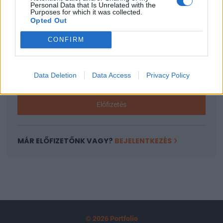
Personal Data that Is Unrelated with the
tartozik, melynek olvasása előfizetéses
Purposes for which it was collected.
Opted Out
regisztrációhoz kötött.
CONFIRM
Az előfizetés a következőket tartalmazza:
Portfolio.hu teljes cikkarchívum
Kötéslisták: BÉT elmúlt 2 év napon belüli
Data Deletion
Data Access
Privacy Policy
kötéslistái
Előfizetés
MÁR ELŐFIZETŐNK VAGY?
BEJELENTKEZÉS
© 2026 Portfolio