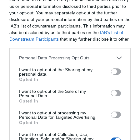
Lengyelország elfogadja a Bizottság javaslatát,
us or personal information disclosed to third parties prior to
akkor még idén megkaphatja a helyreállítási
your opt-out. You may separately opt-out of the further
források előlegét. A lengyelhez hasonlóan a
disclosure of your personal information by third parties on the
magyar helyreállítási terv is elfogadásra vár, és ha
IAB’s list of downstream participants. This information may
also be disclosed by us to third parties on the
IAB’s List of
a lengyelekkel megállapodás születik, az a
Downstream Participants
that may further disclose it to other
magyar helyreállítási terv elfogadásának esélyeit
third parties.
is növeli.
Personal Data Processing Opt Outs
A Bizottság csütörtökön azt a kompromisszumos
I want to opt-out of the Sharing of my
javaslatot tette Lengyelországnak, hogy amennyiben a
personal data.
tagállam ígéretet tesz a vitát kiváltó igazságügyi reformok
Opted In
megszüntetésére, akkor megkapja a helyreállítási alap 36
I want to opt-out of the Sale of my
milliárd eurós összegének 13%-os előlegét, a maradék
Personal Data.
összeget pedig akkor, ha az ország még 2022 közepéig
Opted In
teljesíti a vállalását - írja a Politico....
I want to opt-out of processing my
Personal Data for Targeted Advertising.
Opted In
KEDVES OLVASÓNK!
I want to opt-out of Collection, Use,
Retention, Sale, and/or Sharing of my
A keresett cikk a portfolio.hu hírarchívumához