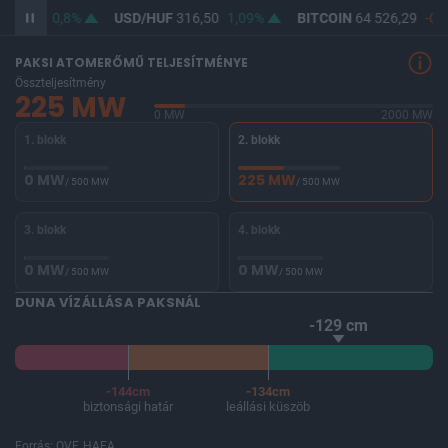
364,62
0,8%
USD/HUF
316,50
1,09%
BITCOIN
64 526,29
-0,1
PAKSI ATOMERŐMŰ TELJESÍTMÉNYE
Összteljesítmény
225 MW
0 MW
2000 MW
1. blokk
2. blokk
0 MW
225 MW
/ 500 MW
/ 500 MW
3. blokk
4. blokk
0 MW
0 MW
/ 500 MW
/ 500 MW
DUNA VÍZÁLLÁSA PAKSNÁL
-129 cm
-144cm
-134cm
biztonsági határ
leállási küszöb
Forrás: OVF, HAEA