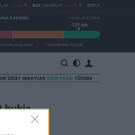
,10
-0,16%
BUX
148 085,97
-0,67%
OTP
46 750
-1,06%
LÁSA PAKSNÁL
Forrás: OVF, HAEA
-131 cm
4cm
biztonsági határ
-134cm
leállási küszöb
 a leállási küszöb -134 cm.
SOK
ÜZLET
INGATLAN
ZÖLD VILÁG
TŐZSDE
 bukja
l a
és miatt