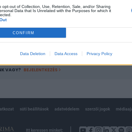
ötött.
o opt-out of Collection, Use, Retention, Sale, and/or Sharing
ersonal Data that Is Unrelated with the Purposes for which it
övetkezőket tartalmazza:
lected.
 teljes cikkarchívum
Out
 BÉT elmúlt 2 év napon belüli
CONFIRM
Előfizetés
Data Deletion
Data Access
Privacy Policy
NK VAGY?
BEJELENTKEZÉS
latkozat
süti beállítások
adatvédelem
szerzői jogok
médiaaj
Itt keressen minket: