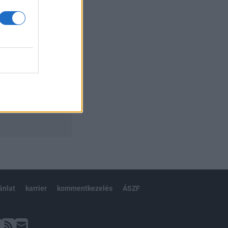
ánlat
karrier
kommentkezelés
ÁSZF