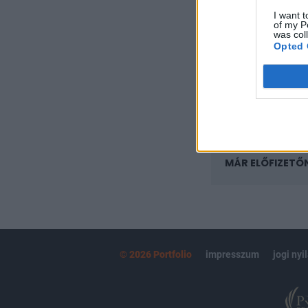
regisztrációhoz k
I want t
of my P
Az előfizetés a k
was col
Portfolio.hu
Opted 
Kötéslisták:
kötéslistái
MÁR ELŐFIZETŐ
© 2026 Portfolio
impresszum
jogi nyi