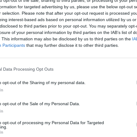
to opt-out of the sale, sharing to third parties, or processing of your per
formation for targeted advertising by us, please use the below opt-out s
r selection. Please note that after your opt-out request is processed y
eing interest-based ads based on personal information utilized by us or
9
disclosed to third parties prior to your opt-out. You may separately opt-
losure of your personal information by third parties on the IAB’s list of
. This information may also be disclosed by us to third parties on the
IA
 Hollandia 21%-os forráscsökkenése után Magyarorsz
Participants
that may further disclose it to other third parties.
os forráscsökkenésre számíthat az EU helyreállítási a
vártnál jóval kedvezőbb lett a 2020-2021-es együttes
ívta fel a figyelmet Darvas Zsolt, a Bruegel kutatója 
l Data Processing Opt Outs
Bizottság múlt héten közzétett adataival és prognózisaival számo
o opt-out of the Sharing of my personal data.
pján és azt kapta, hogy az előzetesen várt 2511 milliárd forint (
In
mon számolva) helyett 2080 milliárdot (5,9 milliárd euró 355-ös
 között a járvány utáni gazdaságélénkítésre...
o opt-out of the Sale of my Personal Data.
In
ASÓNK!
to opt-out of processing my Personal Data for Targeted
ing.
a portfolio.hu hírarchívumához tartozik, melynek olvasása előf
In