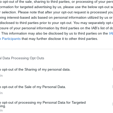
to opt-out of the sale, sharing to third parties, or processing of your per
formation for targeted advertising by us, please use the below opt-out s
50
r selection. Please note that after your opt-out request is processed y
eing interest-based ads based on personal information utilized by us or
tság javaslatokat terjesztett elő a vezetői engedélyek
disclosed to third parties prior to your opt-out. You may separately opt-
losure of your personal information by third parties on the IAB’s list of
rűsítésére, beleértve az EU egész területén érvényes d
. This information may also be disclosed by us to third parties on the
IA
ésére is. Továbbá kérik a közlekedési szabályok hatá
Participants
that may further disclose it to other third parties.
egkönnyítő új rendelkezések bevezetését is. Tavaly t
életét az EU útjain, és az áldozatok többsége gyalogos
os volt.
l Data Processing Opt Outs
g szerdán három javaslatot küldött az Európai Parlamentnek és
o opt-out of the Sharing of my personal data.
 közlekedés biztonságosabbá tétele, a személyek Unión belüli
In
yúttal a közúti közlekedés fenntarthatóbbá tételének és a terület
ítése érdekében - írják közleményükben....
o opt-out of the Sale of my Personal Data.
In
ASÓNK!
to opt-out of processing my Personal Data for Targeted
ing.
a portfolio.hu hírarchívumához tartozik, melynek olvasása előf
In