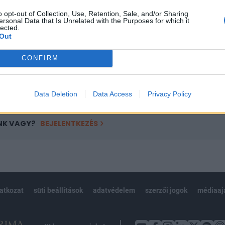
ötött.
o opt-out of Collection, Use, Retention, Sale, and/or Sharing
ersonal Data that Is Unrelated with the Purposes for which it
övetkezőket tartalmazza:
lected.
Out
 teljes cikkarchívum
 BÉT elmúlt 2 év napon belüli
CONFIRM
Előfizetés
Data Deletion
Data Access
Privacy Policy
NK VAGY?
BEJELENTKEZÉS
latkozat
süti beállítások
adatvédelem
szerzői jogok
médiaaj