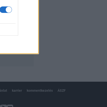
ánlat
karrier
kommentkezelés
ÁSZF