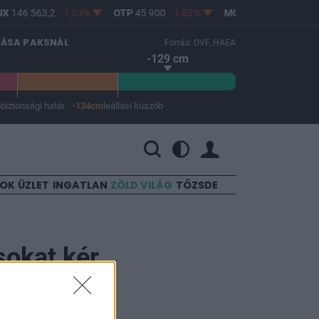
X
146 563,2
-1,03%
OTP
45 900
-1,82%
MOL
4 640
0,69%
LÁSA PAKSNÁL
Forrás: OVF, HAEA
-129 cm
m
biztonsági határ
-134cm
leállási küszöb
 a leállási küszöb -134 cm.
SOK
ÜZLET
INGATLAN
ZÖLD VILÁG
TŐZSDE
sokat kér