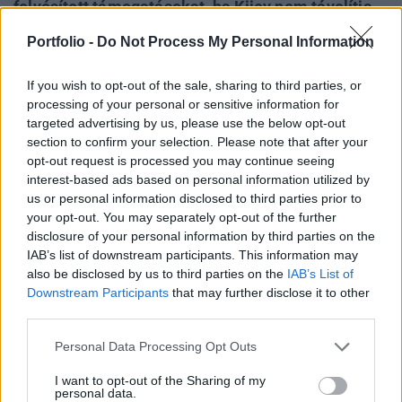
folyósított támogatásokat, ha Kijev nem távolítja
el az OTP Bankot a háború szponzorainak
Portfolio -
Do Not Process My Personal Information
listájáról. Ezt nem tette meg az ukrán vezetés, de
a budapesti így is megszavazta a tizenegyedik
If you wish to opt-out of the sale, sharing to third parties, or
uniós szankciócsomagot.
processing of your personal or sensitive information for
targeted advertising by us, please use the below opt-out
Magyarország azt ígérte korábban, hogy addig nem
section to confirm your selection. Please note that after your
szavazza meg az Oroszországgal szembeni szankciókat,
opt-out request is processed you may continue seeing
interest-based ads based on personal information utilized by
amíg Ukrajna továbbra is a háború szponzoraként említi az
us or personal information disclosed to third parties prior to
OTP Bankot. Az eredetileg tervezett vétó végül elmaradt, az
your opt-out. You may separately opt-out of the further
OTP Bank pedig még mindig szerepel a listán. Ez a lépés
disclosure of your personal information by third parties on the
arra utal, hogy Magyarország kompromisszumra volt
IAB’s list of downstream participants. This information may
kényszerítve az Európai Unió Tanácsában - számolt...
also be disclosed by us to third parties on the
IAB’s List of
Downstream Participants
that may further disclose it to other
third parties.
KEDVES OLVASÓNK!
Personal Data Processing Opt Outs
A keresett cikk a portfolio.hu hírarchívumához
I want to opt-out of the Sharing of my
tartozik, melynek olvasása előfizetéses
personal data.