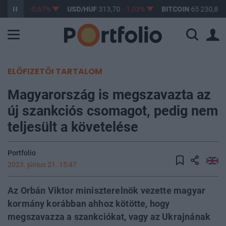
F
362,96
-0,67%
USD/HUF
313,70
-1,03%
BITCOIN
65 230,82
ELŐFIZETŐI TARTALOM
Magyarország is megszavazta az
új szankciós csomagot, pedig nem
teljesült a követelése
Portfolio
2023. június 21. 15:47
Az Orbán Viktor miniszterelnök vezette magyar
kormány korábban ahhoz kötötte, hogy
megszavazza a szankciókat, vagy az Ukrajnának