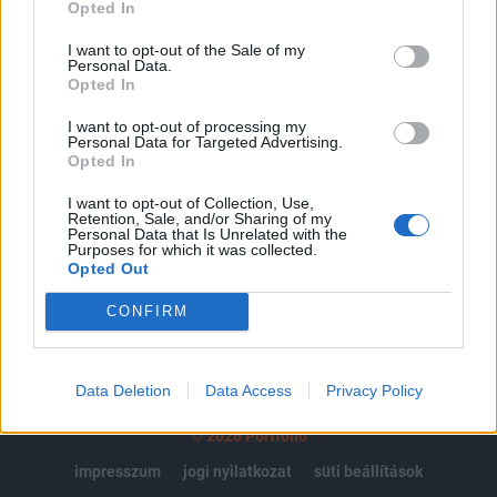
regisztrációhoz kötött.
Opted In
Az előfizetés a következőket tartalmazza:
I want to opt-out of the Sale of my
Personal Data.
Portfolio.hu teljes cikkarchívum
Opted In
Kötéslisták: BÉT elmúlt 2 év napon belüli
kötéslistái
I want to opt-out of processing my
Personal Data for Targeted Advertising.
Opted In
Előfizetés
I want to opt-out of Collection, Use,
Retention, Sale, and/or Sharing of my
Personal Data that Is Unrelated with the
Purposes for which it was collected.
MÁR ELŐFIZETŐNK VAGY?
BEJELENTKEZÉS
Opted Out
CONFIRM
Data Deletion
Data Access
Privacy Policy
© 2026 Portfolio
impresszum
jogi nyilatkozat
süti beállítások