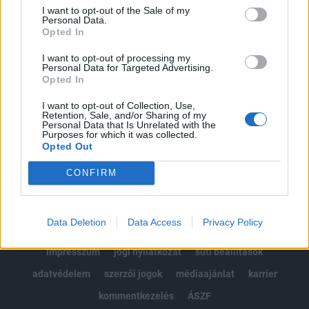
Portfolio.hu teljes cikkarchívum
I want to opt-out of the Sale of my
Kötéslisták: BÉT elmúlt 2 év napon belüli
Personal Data.
Opted In
kötéslistái
I want to opt-out of processing my
Personal Data for Targeted Advertising.
Előfizetés
Opted In
I want to opt-out of Collection, Use,
Retention, Sale, and/or Sharing of my
MÁR ELŐFIZETŐNK VAGY?
BEJELENTKEZÉS
Personal Data that Is Unrelated with the
Purposes for which it was collected.
Opted Out
CONFIRM
Data Deletion
Data Access
Privacy Policy
© 2026 Portfolio
impresszum
jogi nyilatkozat
süti beállítások
adatvédelem
szerzői jogok
médiaajánlat
karrier
kommentkezelés
ÁSZF