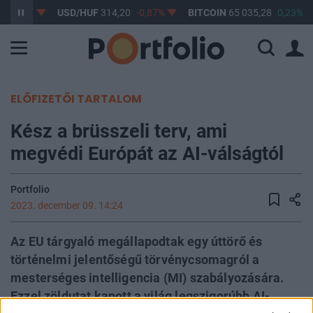
-0,61%
USD/HUF
314,20
-0,87%
BITCOIN
65 035,28
0,23%
ELŐFIZETŐI TARTALOM
Kész a brüsszeli terv, ami
megvédi Európát az AI-válságtól
Portfolio
2023. december 09. 14:24
Az EU tárgyaló megállapodtak egy úttörő és
történelmi jelentőségű törvénycsomagról a
mesterséges intelligencia (MI) szabályozására.
Ezzel zöldutat kapott a világ legszigorúbb AI-