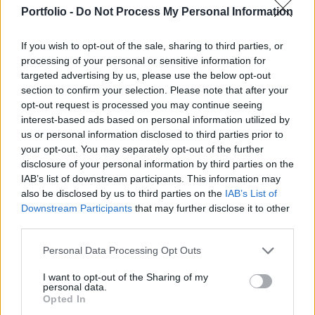
fejlesztési keretrendszere – írja a Financial
Portfolio -
Do Not Process My Personal Information
Times.
If you wish to opt-out of the sale, sharing to third parties, or
WOOD & Co. Investor Day 2026Idén ősszel első
processing of your personal or sensitive information for
alkalommal érkezik a WOOD & Company exkluzív
targeted advertising by us, please use the below opt-out
befektetői konferenciája, a WOOD & Co. Investor Day 2026,
section to confirm your selection. Please note that after your
a Portfolio szakmai partnerségével! Szeptember 9-én a
opt-out request is processed you may continue seeing
Budapest Marriott Hotelben szűk körben találkozhatnak a
interest-based ads based on personal information utilized by
cégcsoport tulajdonosai, vezető menedzsmentje, kiemelt
us or personal information disclosed to third parties prior to
your opt-out. You may separately opt-out of the further
partnerei és a befektetési piac meghatározó szereplői.
disclosure of your personal information by third parties on the
Egyedülálló...
IAB’s list of downstream participants. This information may
also be disclosed by us to third parties on the
IAB’s List of
Downstream Participants
that may further disclose it to other
KEDVES OLVASÓNK!
third parties.
A keresett cikk a portfolio.hu hírarchívumához
Personal Data Processing Opt Outs
tartozik, melynek olvasása előfizetéses
regisztrációhoz kötött.
I want to opt-out of the Sharing of my
personal data.
Opted In
Az előfizetés a következőket tartalmazza: