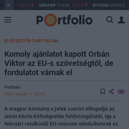
F
363,17
-0,61%
USD/HUF
314,20
-0,87%
BITCOIN
64 956,26
ELŐFIZETŐI TARTALOM
Komoly ajánlatot kapott Orbán
Viktor az EU-s szövetségtől, de
fordulatot várnak el
Portfolio
2024. január 11. 08:53
A magyar kormány a jelek szerint elfogadja az
uniós közös költségvetés felülvizsgálatát, így a
februári rendkívüli EU-csúcson elindulhatnak az