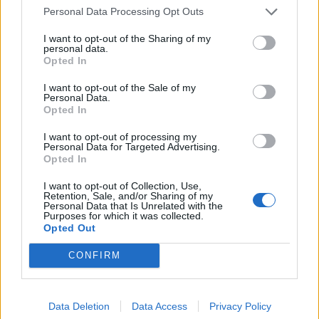
döntsenek a háború sújtotta ország...
Personal Data Processing Opt Outs
I want to opt-out of the Sharing of my
personal data.
KEDVES OLVASÓNK!
Opted In
A keresett cikk a portfolio.hu hírarchívumához
I want to opt-out of the Sale of my
tartozik, melynek olvasása előfizetéses
Personal Data.
Opted In
regisztrációhoz kötött.
I want to opt-out of processing my
Az előfizetés a következőket tartalmazza:
Personal Data for Targeted Advertising.
Portfolio.hu teljes cikkarchívum
Opted In
Kötéslisták: BÉT elmúlt 2 év napon belüli
I want to opt-out of Collection, Use,
kötéslistái
Retention, Sale, and/or Sharing of my
Personal Data that Is Unrelated with the
Purposes for which it was collected.
Opted Out
Előfizetés
CONFIRM
MÁR ELŐFIZETŐNK VAGY?
BEJELENTKEZÉS
Data Deletion
Data Access
Privacy Policy