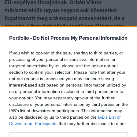
EU-segélyek Ukrajnának. Orbán Viktor
miniszterelnök ugyan nagyon sok követelést
fogalmazott meg a támogató szavazatáért, de a
szerdán elfogadott közös tagállami álláspontba
ezekből kevés dolog derült be. A Bloomberg
Portfolio -
Do Not Process My Personal Information
szerint a magyar meghátrálás megnyithatja az
utat Európai Konzervatívok és Reformerek (ECR)
If you wish to opt-out of the sale, sharing to third parties, or
pártszövetséghez való csatlakozás előtt: Giorgia
processing of your personal or sensitive information for
Meloni olasz miniszterelnök ugyanis az ukrán
targeted advertising by us, please use the below opt-out
section to confirm your selection. Please note that after your
támogatások megszavazását szabta árul a
opt-out request is processed you may continue seeing
szövetségbe való belépéshez.
interest-based ads based on personal information utilized by
us or personal information disclosed to third parties prior to
A decemberi uniós csúcstalálkozón Orbán Viktor magyar
your opt-out. You may separately opt-out of the further
miniszterelnök egyedüliként vétózta meg a többéves
disclosure of your personal information by third parties on the
pénzügyi keret (MFF) felülvizsgálatát, amely 50 milliárd
IAB’s list of downstream participants. This information may
eurónyi támogatást biztosítana Ukrajna számára négy
also be disclosed by us to third parties on the
IAB’s List of
Downstream Participants
that may further disclose it to other
éven keresztül. A kormányfő ellenezte, hogy az uniós közös
third parties.
költségvetésen belül ilyen hosszú időre elköteleződve