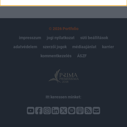
© 2026 Portfolio
impresszum
jogi nyilatkozat
süti beállítások
adatvédelem
szerzői jogok
médiaajánlat
karrier
kommentkezelés
ÁSZF
Itt keressen minket: