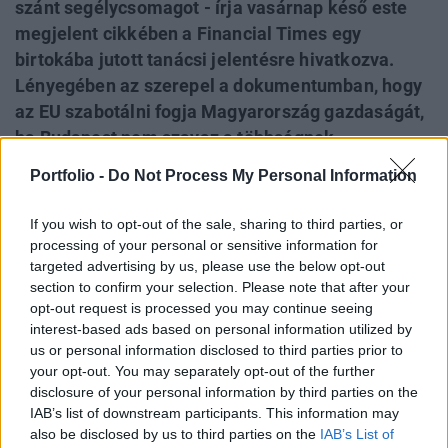
szánt segélycsomagot - írja vasárnap késő este
megjelent cikkében a Financial Times egy
birtokába jutott tanácsi jelentésre hivatkozva.
Lényegében az szerepel a dokumentumban, hogy
az EU szabotálni fogja Magyarország gazdaságát,
ha Budapest nem szavaz a többségnek
megfelelően. Ezt a hazánknak járó uniós források
Portfolio -
Do Not Process My Personal Information
visszatartásával érné el, ami az anyag szerint
elbizonytalanítaná a magyar gazdaság iránt
If you wish to opt-out of the sale, sharing to third parties, or
érdeklődő pénzügyi befektetőket és nemzetközi
processing of your personal or sensitive information for
targeted advertising by us, please use the below opt-out
vállalatokat, és egy ilyen büntetés a magyar
section to confirm your selection. Please note that after your
állampapírhozamok további emelkedését és a
opt-out request is processed you may continue seeing
forint gyengülését okozná. Az ügy gyors
interest-based ads based on personal information utilized by
értelmezése cikkünk végén már olvasható!
us or personal information disclosed to third parties prior to
your opt-out. You may separately opt-out of the further
Érdekes tanácsi dokumentum - új szintre lép a Brüsszel-
disclosure of your personal information by third parties on the
Budapest csata Nagyon érdekes uniós anyag szövege
IAB’s list of downstream participants. This information may
also be disclosed by us to third parties on the
IAB’s List of
szivárgott ki a Financial Times-ban, melynek online