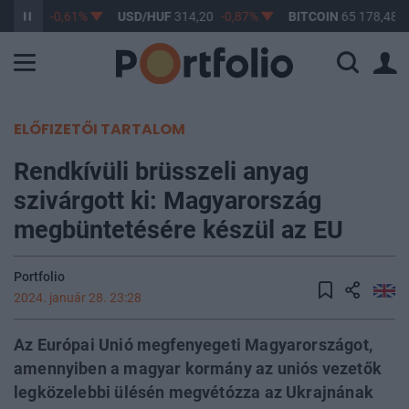
363,17
-0,61%
USD/HUF
314,20
-0,87%
BITCOIN
65 178,48
0
ELŐFIZETŐI TARTALOM
Rendkívüli brüsszeli anyag
szivárgott ki: Magyarország
megbüntetésére készül az EU
Portfolio
2024. január 28. 23:28
Az Európai Unió megfenyegeti Magyarországot,
amennyiben a magyar kormány az uniós vezetők
legközelebbi ülésén megvétózza az Ukrajnának