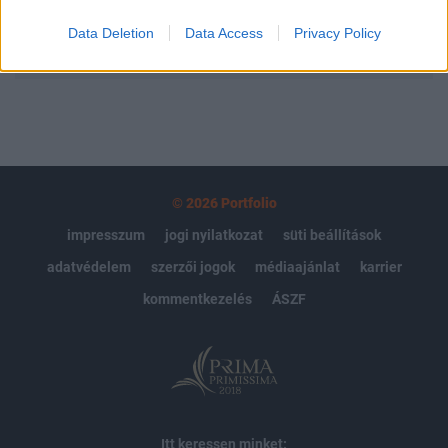
Data Deletion
Data Access
Privacy Policy
MÁR ELŐFIZETŐNK VAGY?
BEJELENTKEZÉS
© 2026 Portfolio
impresszum
jogi nyilatkozat
süti beállítások
adatvédelem
szerzői jogok
médiaajánlat
karrier
kommentkezelés
ÁSZF
Itt keressen minket: