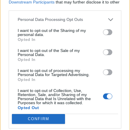
Downstream Participants
that may further disclose it to other
verziója a címlapján vezető anyagként hozza a
third parties.
Magyarországról szóló írást. A brit üzleti napilap
lényegében úgy értelmezi a dokumentumot, hogy az EU
Personal Data Processing Opt Outs
szabotálni fogja Magyarország gazdaságát, ha Budapest a
I want to opt-out of the Sharing of my
héten tartandó...
personal data.
Opted In
KEDVES OLVASÓNK!
I want to opt-out of the Sale of my
Personal Data.
Opted In
A keresett cikk a portfolio.hu hírarchívumához
tartozik, melynek olvasása előfizetéses
I want to opt-out of processing my
Personal Data for Targeted Advertising.
regisztrációhoz kötött.
Opted In
Az előfizetés a következőket tartalmazza:
I want to opt-out of Collection, Use,
Portfolio.hu teljes cikkarchívum
Retention, Sale, and/or Sharing of my
Personal Data that Is Unrelated with the
Kötéslisták: BÉT elmúlt 2 év napon belüli
Purposes for which it was collected.
Opted Out
kötéslistái
CONFIRM
Előfizetés