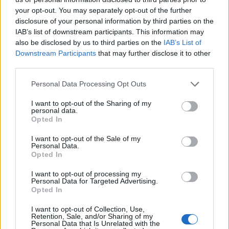
kellett átesniük, vagy arra volt szükség, hogy egy
your opt-out. You may separately opt-out of the further
tagállam lobbizza ki az eltávolításukat.
disclosure of your personal information by third parties on the
IAB’s list of downstream participants. This information may
Magyarország is rendszeresen javasolja
also be disclosed by us to third parties on the
IAB’s List of
személyek törlését az uniós listáról.
Downstream Participants
that may further disclose it to other
third parties.
Az EU szankciórendszere, amelyet eredetileg Vlagyimir
Putyin orosz elnök 2022-es teljes körű ukrajnai inváziójára
Personal Data Processing Opt Outs
válaszul vezettek be, több mint 2000 személyre és
I want to opt-out of the Sharing of my
szervezetre vetett ki vízumtilalmat és fagyasztotta be
personal data.
vagyonukat. Ebben a helyzetben az EU-ellenes peres
Opted In
eljárások megugrása a célzott személyek és szervezetek
I want to opt-out of the Sale of my
összehangolt erőfeszítéseit tükrözi, hogy
Personal Data.
Opted In
megkérdőjelezzék...
I want to opt-out of processing my
Personal Data for Targeted Advertising.
KEDVES OLVASÓNK!
Opted In
A keresett cikk a portfolio.hu hírarchívumához
I want to opt-out of Collection, Use,
Retention, Sale, and/or Sharing of my
tartozik, melynek olvasása előfizetéses
Personal Data that Is Unrelated with the