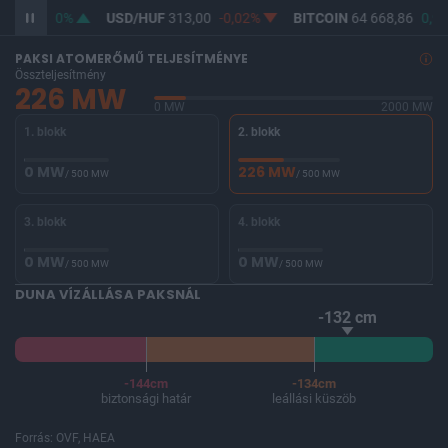
361,73
0%
USD/HUF
313,00
-0,02%
BITCOIN
64 668,86
0,96
PAKSI ATOMERŐMŰ TELJESÍTMÉNYE
Összteljesítmény
226 MW
0 MW
2000 MW
1. blokk
2. blokk
0 MW
226 MW
/ 500 MW
/ 500 MW
3. blokk
4. blokk
0 MW
0 MW
/ 500 MW
/ 500 MW
DUNA VÍZÁLLÁSA PAKSNÁL
-132 cm
-144cm
-134cm
biztonsági határ
leállási küszöb
Forrás: OVF, HAEA