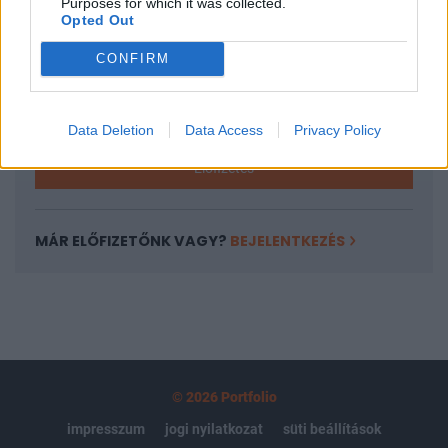
Purposes for which it was collected.
regisztrációhoz kötött.
Opted Out
Az előfizetés a következőket tartalmazza:
CONFIRM
Portfolio.hu teljes cikkarchívum
Kötéslisták: BÉT elmúlt 2 év napon belüli
kötéslistái
Data Deletion
Data Access
Privacy Policy
Előfizetés
MÁR ELŐFIZETŐNK VAGY?
BEJELENTKEZÉS
© 2026 Portfolio
impresszum
jogi nyilatkozat
süti beállítások