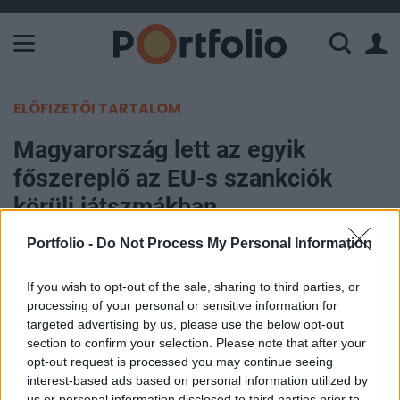
A Paksi Atomerőmű összteljesítménye 226 MW. A Duna vízállá
ELŐFIZETŐI TARTALOM
Magyarország lett az egyik
főszereplő az EU-s szankciók
körüli játszmákban
Portfolio -
Do Not Process My Personal Information
Portfolio
2024. április 04. 09:13
If you wish to opt-out of the sale, sharing to third parties, or
processing of your personal or sensitive information for
Az Európai Unió és Oroszország közötti fokozódó
targeted advertising by us, please use the below opt-out
feszültségek közepette az EU szankciós listájáról
section to confirm your selection. Please note that after your
opt-out request is processed you may continue seeing
az elmúlt két évben mindössze nyolc személyt
interest-based ads based on personal information utilized by
vettek le. Nekik egy bonyolult jogi folyamaton
us or personal information disclosed to third parties prior to