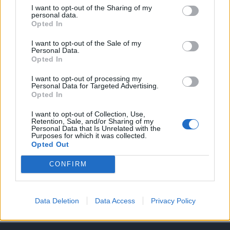
I want to opt-out of the Sharing of my
personal data.
A keresett cikk a portfolio.hu hírarchívumához
Opted In
tartozik, melynek olvasása előfizetéses
regisztrációhoz kötött.
I want to opt-out of the Sale of my
Personal Data.
Opted In
Az előfizetés a következőket tartalmazza:
Portfolio.hu teljes cikkarchívum
I want to opt-out of processing my
Kötéslisták: BÉT elmúlt 2 év napon belüli
Personal Data for Targeted Advertising.
Opted In
kötéslistái
I want to opt-out of Collection, Use,
Retention, Sale, and/or Sharing of my
Előfizetés
Personal Data that Is Unrelated with the
Purposes for which it was collected.
Opted Out
MÁR ELŐFIZETŐNK VAGY?
BEJELENTKEZÉS
CONFIRM
Data Deletion
Data Access
Privacy Policy