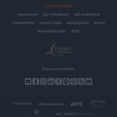
© 2026 Portfolio
impresszum
jogi nyilatkozat
süti beállítások
adatvédelem
szerzői jogok
médiaajánlat
karrier
kommentkezelés
ÁSZF
Itt keressen minket:
Partnereink