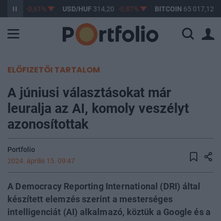
363,17
-0,61%
USD/HUF
314,20
-0,87%
BITCOIN
65 017,12
0
ELŐFIZETŐI TARTALOM
A júniusi választásokat már
leuralja az AI, komoly veszélyt
azonosítottak
Portfolio
2024. április 15. 09:47
A Democracy Reporting International (DRI) által
készített elemzés szerint a mesterséges
intelligenciát (AI) alkalmazó, köztük a Google és a