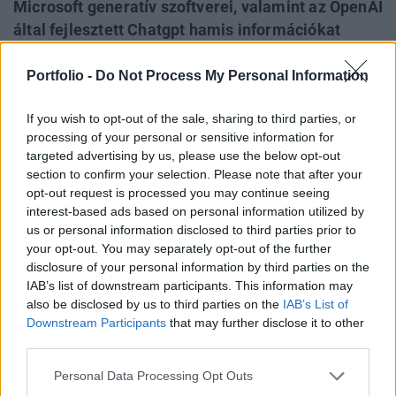
Microsoft generatív szoftverei, valamint az OpenAI
által fejlesztett Chatgpt hamis információkat
osztottak meg a közelgő európai, köztük az EP-
választásokról. Bár semleges hangvételű adatokat
Portfolio -
Do Not Process My Personal Information
közöltek, de rengeteg álhírt és pontatlan
If you wish to opt-out of the sale, sharing to third parties, or
információt közölnek a felhasználókkal, ami
processing of your personal or sensitive information for
veszélyes lehet a Magyarországot is érintő
targeted advertising by us, please use the below opt-out
választáson.
section to confirm your selection. Please note that after your
opt-out request is processed you may continue seeing
A DRI márciusban végzett vizsgálatából kiderült, hogy bár
interest-based ads based on personal information utilized by
a chatrobotok politikailag semlegesek maradtak, gyakran
us or personal information disclosed to third parties prior to
téves választási dátumokat és téves információkat
your opt-out. You may separately opt-out of the further
disclosure of your personal information by third parties on the
közöltek a szavazási folyamatról. A kutatók olyan eseteket
IAB’s list of downstream participants. This information may
figyeltek meg, amikor a chatbotok hibás linkeket vagy
also be disclosed by us to third parties on the
IAB’s List of
irreleváns tartalmakat küldtek vissza, kiemelve a
Downstream Participants
that may further disclose it to other
mesterséges intelligencia kutatásában „hallucinációnak”...
third parties.
Personal Data Processing Opt Outs
KEDVES OLVASÓNK!