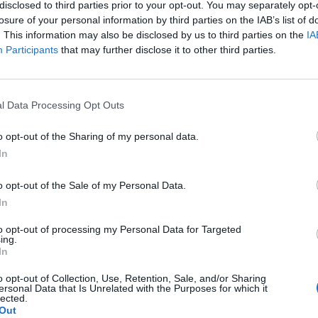
as hozzáadott értékű ipari beruházások felé fordult, 
disclosed to third parties prior to your opt-out. You may separately opt-
előre a kivételek között szerepel. Az EU-ban már re
losure of your personal information by third parties on the IAB’s list of
. This information may also be disclosed by us to third parties on the
IA
ka átalakítására.
Participants
that may further disclose it to other third parties.
Az áprilisi választások után visszakerült az európai térképre M
ja az uniós források hazahozatala, illetve hosszabb távon az eu
járnia Magyarországnak addig és mekkora lökést adhatnak az un
l Data Processing Opt Outs
 kérdéssel foglalkozik a Portfolio konferenciája, mely szakértő
o opt-out of the Sharing of my personal data.
In
ASÓNK!
o opt-out of the Sale of my Personal Data.
a portfolio.hu hírarchívumához tartozik, melynek olvasása előf
In
ötött.
to opt-out of processing my Personal Data for Targeted
övetkezőket tartalmazza:
ing.
In
 teljes cikkarchívum
 BÉT elmúlt 2 év napon belüli
o opt-out of Collection, Use, Retention, Sale, and/or Sharing
ersonal Data that Is Unrelated with the Purposes for which it
lected.
Out