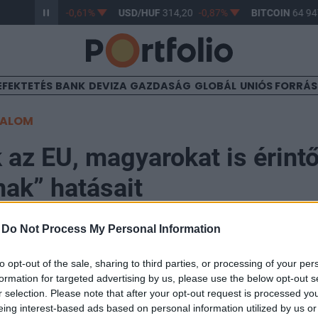
/HUF
363,17
-0,61%
USD/HUF
314,20
-0,87%
BITCOIN
64 947
EFEKTETÉS
BANK
DEVIZA
GAZDASÁG
GLOBÁL
UNIÓS FORRÁ
TALOM
k az EU, magyarokat is érint
ak” hatásait
-
Do Not Process My Personal Information
to opt-out of the sale, sharing to third parties, or processing of your per
formation for targeted advertising by us, please use the below opt-out s
 mindig sikertörténetnek látszik az Európai Unió nagy
r selection. Please note that after your opt-out request is processed y
n már felszínre jöttek problémák a tagállamok felzárk
eing interest-based ads based on personal information utilized by us or