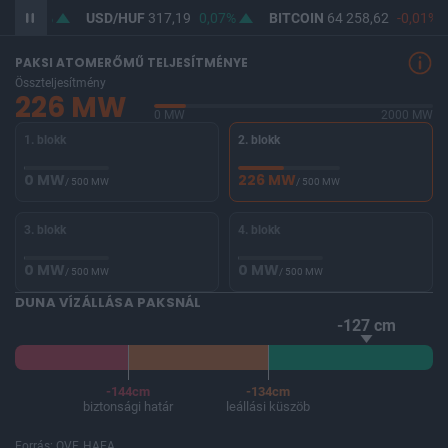
5
0,01%
USD/HUF
317,19
0,07%
BITCOIN
64 258,62
-0,01%
PAKSI ATOMERŐMŰ TELJESÍTMÉNYE
Összteljesítmény
226 MW
0 MW
2000 MW
1. blokk
2. blokk
0 MW
226 MW
/ 500 MW
/ 500 MW
3. blokk
4. blokk
0 MW
0 MW
/ 500 MW
/ 500 MW
DUNA VÍZÁLLÁSA PAKSNÁL
-127 cm
-144cm
-134cm
biztonsági határ
leállási küszöb
Forrás: OVF, HAEA