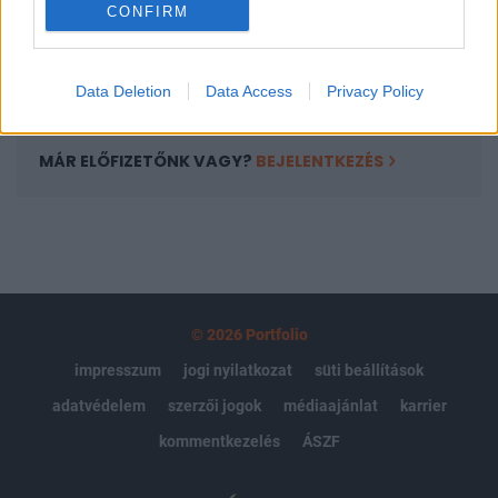
CONFIRM
kötéslistái
Előfizetés
Data Deletion
Data Access
Privacy Policy
MÁR ELŐFIZETŐNK VAGY?
BEJELENTKEZÉS
© 2026 Portfolio
impresszum
jogi nyilatkozat
süti beállítások
adatvédelem
szerzői jogok
médiaajánlat
karrier
kommentkezelés
ÁSZF