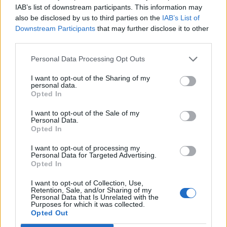
IAB’s list of downstream participants. This information may
also be disclosed by us to third parties on the
IAB’s List of
Lengyelország lakossága tavaly csaknem 133 ezer fővel
Downstream Participants
that may further disclose it to other
csökkent, ami messze a legmagasabb szám az Európai
third parties.
Unióban – derül ki az Eurostat adataiból. Abszolút
számokban Lengyelországot lemaradva követi
Personal Data Processing Opt Outs
Görögország, Magyarország, Lettország, Olaszország,
I want to opt-out of the Sharing of my
Szlovákia és Bulgária. A többi uniós országban
personal data.
népességnövekedés volt: a legnagyobb emelkedést
Opted In
Spanyolország mutatta...
I want to opt-out of the Sale of my
Personal Data.
Opted In
KEDVES OLVASÓNK!
I want to opt-out of processing my
Personal Data for Targeted Advertising.
A keresett cikk a portfolio.hu hírarchívumához
Opted In
tartozik, melynek olvasása előfizetéses
regisztrációhoz kötött.
I want to opt-out of Collection, Use,
Retention, Sale, and/or Sharing of my
Personal Data that Is Unrelated with the
Az előfizetés a következőket tartalmazza:
Purposes for which it was collected.
Portfolio.hu teljes cikkarchívum
Opted Out
Kötéslisták: BÉT elmúlt 2 év napon belüli