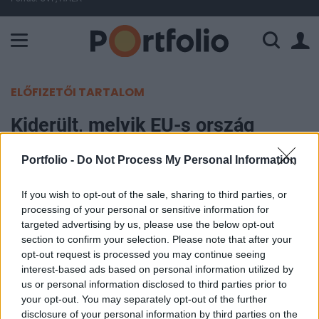
A Paksi Atomerőmű összteljesítménye 226 MW. A Duna vízállá
ELŐFIZETŐI TARTALOM
Kiderült, melyik EU-s ország
szenvedte el a legnagyobb
Portfolio -
Do Not Process My Personal Information
népességcsökkenést tavaly
If you wish to opt-out of the sale, sharing to third parties, or
Portfolio
processing of your personal or sensitive information for
2024. július 12. 21:25
targeted advertising by us, please use the below opt-out
section to confirm your selection. Please note that after your
opt-out request is processed you may continue seeing
Abszolút számokban Lengyelország szenvedte el
interest-based ads based on personal information utilized by
a legnagyobb népességcsökkenést 2023-ban,
us or personal information disclosed to third parties prior to
lakosságarányosan pedig második helyre került
your opt-out. You may separately opt-out of the further
disclosure of your personal information by third parties on the
az ország – írja a Notes From Poland.