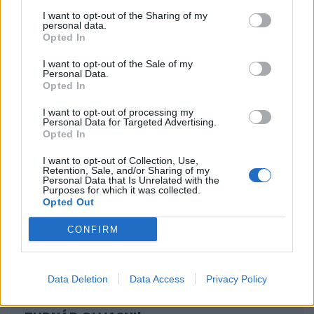
I want to opt-out of the Sharing of my
KAPCSOLÓDÓ CIKKÜNK
personal data.
Opted In
2024. 10. 04.
Eldőlt, Brüsszel beviszi a mélyütést Kínának
I want to opt-out of the Sale of my
Personal Data.
Opted In
A kérdés csak annyi volt, hogy a legmagasabb
I want to opt-out of processing my
Personal Data for Targeted Advertising.
vámkulcsot hol húzzák meg, és ebben a júniusi
Opted In
ideiglenes teherkivetés után csak annyi változás
I want to opt-out of Collection, Use,
történt, hogy lehúzták 35,3 százalékra a legfelső
Retention, Sale, and/or Sharing of my
Personal Data that Is Unrelated with the
kategóriát.
Purposes for which it was collected.
Opted Out
A plusztételek – amelyek az alap 10 százalékos
CONFIRM
autóbehozatali vámra tevődnek – így festenek:
Data Deletion
Data Access
Privacy Policy
SIGNATURE PRO-VAL EZT A CIKKET IS EL