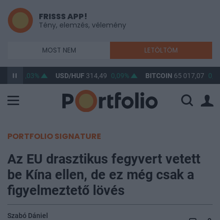
FRISSS APP!
Tény, elemzés, vélemény
MOST NEM
LETÖLTÖM
63,30
0,03%
USD/HUF
314,49
0,09%
BITCOIN
65 017,07
0,2
PORTFOLIO SIGNATURE
Az EU drasztikus fegyvert vetett
be Kína ellen, de ez még csak a
figyelmeztető lövés
Szabó Dániel