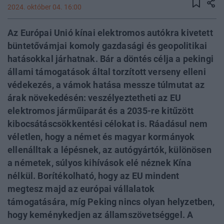
2024. október 04. 16:00
Az Európai Unió kínai elektromos autókra kivetett
büntetővámjai komoly gazdasági és geopolitikai
hatásokkal járhatnak. Bár a döntés célja a pekingi
állami támogatások által torzított verseny elleni
védekezés, a vámok hatása messze túlmutat az
árak növekedésén: veszélyeztetheti az EU
elektromos járműiparát és a 2035-re kitűzött
kibocsátáscsökkentési célokat is. Ráadásul nem
véletlen, hogy a német és magyar kormányok
ellenálltak a lépésnek, az autógyártók, különösen
a németek, súlyos kihívások elé néznek Kína
nélkül. Borítékolható, hogy az EU mindent
megtesz majd az európai vállalatok
támogatására, míg Peking nincs olyan helyzetben,
hogy keménykedjen az államszövetséggel. A