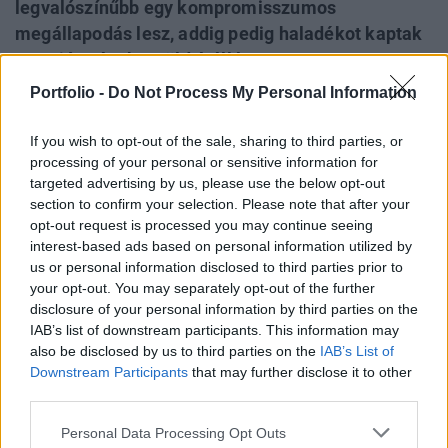
legvalószínűbb egy kompromisszumos
megállapodás lesz, addig pedig haladékot kaptak
az uniós cégek a zöld átállásra.
Portfolio -
Do Not Process My Personal Information
A kínai elektromos autók importjára pénteken
kivetett büntetővámok
– a német és a magyar
If you wish to opt-out of the sale, sharing to third parties, or
kormányok heves ellenállásának dacára – már nem
processing of your personal or sensitive information for
targeted advertising by us, please use the below opt-out
okoztak meglepetést: tulajdonképpen azóta
section to confirm your selection. Please note that after your
borítékolható volt a lépés, hogy 2023
opt-out request is processed you may continue seeing
szeptemberében Ursula von der Leyen bejelentette,
interest-based ads based on personal information utilized by
us or personal information disclosed to third parties prior to
hogy szubvenciós vizsgálatot indít az Európai
your opt-out. You may separately opt-out of the further
Bizottság. A testület elnöke már akkor tényként, és
disclosure of your personal information by third parties on the
nem feltételes módon beszélt a kínai
IAB’s list of downstream participants. This information may
also be disclosed by us to third parties on the
IAB’s List of
autógyártóknak folyósított, a Kereskedelmi
Downstream Participants
that may further disclose it to other
Világszervezet szabályait megsértő állami
third parties.
támogatásokról.
Personal Data Processing Opt Outs