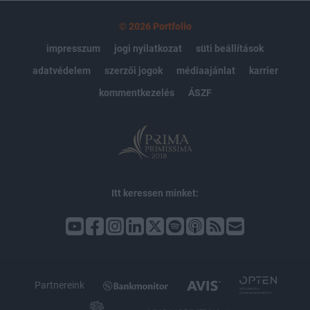
© 2026 Portfolio
impresszum
jogi nyilatkozat
süti beállítások
adatvédelem
szerzői jogok
médiaajánlat
karrier
kommentkezelés
ÁSZF
Itt keressen minket:
Partnereink