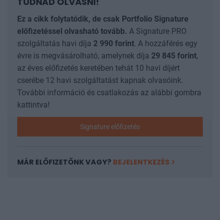
TUDNÁD OLVASNI!
Ez a cikk folytatódik, de csak Portfolio Signature
előfizetéssel olvasható tovább.
A Signature PRO
szolgáltatás havi díja
2 990
forint
. A hozzáférés egy
évre is megvásárolható, amelynek díja
29 845
forint
,
az éves előfizetés keretében tehát 10 havi díjért
cserébe 12 havi szolgáltatást kapnak olvasóink.
További információ és csatlakozás az alábbi gombra
kattintva!
Signature előfizetés
MÁR ELŐFIZETŐNK VAGY?
BEJELENTKEZÉS