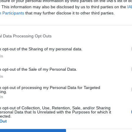
őgazdasági miniszter.
losure of your personal information by third parties on the IAB’s list of
. This information may also be disclosed by us to third parties on the
IA
tartott sajtóértekezleten a tárcavezető úgy fogalmazott: "a rom
Participants
that may further disclose it to other third parties.
k meg", ezúttal a baromfiágazatban. A termelők kifogásolták, h
ól származó tojás és baromfihús, amelyet dömpingáron, az ő ter
ékesítenek - tette hozzá. Romániában...
l Data Processing Opt Outs
o opt-out of the Sharing of my personal data.
ASÓNK!
In
a portfolio.hu hírarchívumához tartozik, melynek olvasása előf
o opt-out of the Sale of my Personal Data.
ötött.
In
övetkezőket tartalmazza:
to opt-out of processing my Personal Data for Targeted
 teljes cikkarchívum
ing.
 BÉT elmúlt 2 év napon belüli
In
o opt-out of Collection, Use, Retention, Sale, and/or Sharing
ersonal Data that Is Unrelated with the Purposes for which it
lected.
Előfizetés
Out