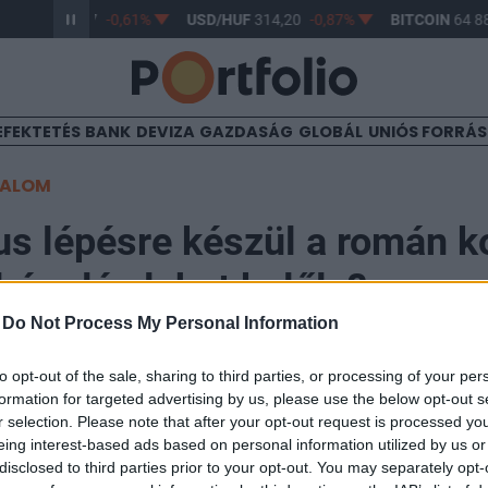
R/HUF
363,17
-0,61%
USD/HUF
314,20
-0,87%
BITCOIN
64 88
EFEKTETÉS
BANK
DEVIZA
GAZDASÁG
GLOBÁL
UNIÓS FORRÁ
TALOM
us lépésre készül a román 
rágulás lehet belőle?
-
Do Not Process My Personal Information
13
to opt-out of the sale, sharing to third parties, or processing of your per
formation for targeted advertising by us, please use the below opt-out s
r selection. Please note that after your opt-out request is processed y
és baromfihúst is felveszi azon élelmiszeripari termék
eing interest-based ads based on personal information utilized by us or
mportengedéllyel lehet behozni Ukrajnából - jelentett
disclosed to third parties prior to your opt-out. You may separately opt-