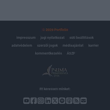
© 2026 Portfolio
impresszum
jogi nyilatkozat
süti beállítások
adatvédelem
szerzői jogok
médiaajánlat
karrier
kommentkezelés
ÁSZF
Itt keressen minket: