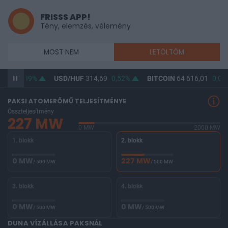
FRISSS APP!
Tény, elemzés, vélemény
MOST NEM
LETÖLTÖM
3,14
0,39%
USD/HUF
314,69
0,52%
BITCOIN
64 616,01
0,02
PAKSI ATOMERŐMŰ TELJESÍTMÉNYE
Összteljesítmény
227 MW
0 MW
2000 MW
1. blokk
2. blokk
0 MW
227 MW
/ 500 MW
/ 500 MW
3. blokk
4. blokk
0 MW
0 MW
/ 500 MW
/ 500 MW
DUNA VÍZÁLLÁSA PAKSNÁL