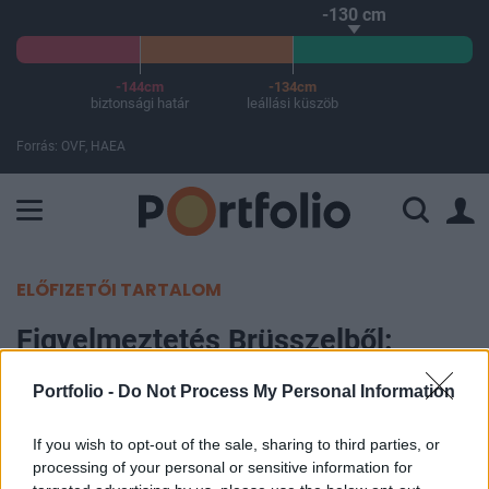
-130 cm
-144cm
-134cm
biztonsági határ
leállási küszöb
Forrás: OVF, HAEA
A Paksi Atomerőmű összteljesítménye 227 MW. A Duna vízállá
ELŐFIZETŐI TARTALOM
Figyelmeztetés Brüsszelből:
minden tagállamnak le kell állnia
Portfolio -
Do Not Process My Personal Information
az orosz gáz vásárlásával
If you wish to opt-out of the sale, sharing to third parties, or
Portfolio
processing of your personal or sensitive information for