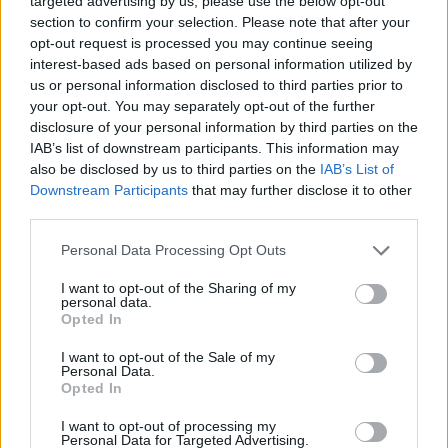
targeted advertising by us, please use the below opt-out
2024. december 02. 09:22
section to confirm your selection. Please note that after your
opt-out request is processed you may continue seeing
Kadri Simson, az Európai Unió leköszönő
interest-based ads based on personal information utilized by
energiaügyi biztosa figyelmeztetett az orosz gáz
us or personal information disclosed to third parties prior to
importjának „átcímkézésével”, amely az orosz
your opt-out. You may separately opt-out of the further
disclosure of your personal information by third parties on the
földgáz azeri eredetűként történő feltüntetésével
IAB’s list of downstream participants. This information may
folytatná az ellátást Európa számára. Az ilyen –
also be disclosed by us to third parties on the
IAB’s List of
például Magyarország által is preferált –
Downstream Participants
that may further disclose it to other
megoldások aláásnák az EU orosz fosszilis
third parties.
tüzelőanyagoktól való függetlenedési törekvéseit,
Personal Data Processing Opt Outs
és geopolitikai feszültségeket gerjesztenének a
biztos szerint.
I want to opt-out of the Sharing of my
personal data.
Opted In
Energy Investment Forum 2026Az energiaszektor
csúcsvezetői egy helyen: stratégiai válaszok
I want to opt-out of the Sale of my
Personal Data.
versenyképességről, beruházásokról, szabályozásról és az
Opted In
energetikai jövőjéről.Információ és jelentkezésAz Európai
I want to opt-out of processing my
Unió energiaellátásának biztosítása érdekében több
Personal Data for Targeted Advertising.