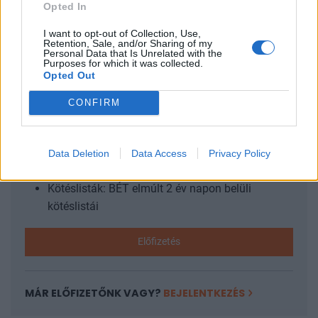
tagállam, köztük Magyarország és Szlovákia, alternatív
Opted In
források és tranzitmegoldások után kutat, különös...
I want to opt-out of Collection, Use,
Retention, Sale, and/or Sharing of my
Personal Data that Is Unrelated with the
Purposes for which it was collected.
KEDVES OLVASÓNK!
Opted Out
A keresett cikk a portfolio.hu hírarchívumához
CONFIRM
tartozik, melynek olvasása előfizetéses
regisztrációhoz kötött.
Az előfizetés a következőket tartalmazza:
Data Deletion
Data Access
Privacy Policy
Portfolio.hu teljes cikkarchívum
Kötéslisták: BÉT elmúlt 2 év napon belüli
kötéslistái
Előfizetés
MÁR ELŐFIZETŐNK VAGY?
BEJELENTKEZÉS