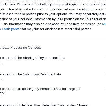
smételten megerősítette Ukrajna melletti szolidaritásá
r selection. Please note that after your opt-out request is processed y
ág teljes körű inváziójának kezdete után. A közlemé
eing interest-based ads based on personal information utilized by us or
disclosed to third parties prior to your opt-out. You may separately opt-
gy az EU továbbra is politikai, gazdasági, humanitáriu
losure of your personal information by third parties on the IAB’s list of
 Ukrajnának mindaddig, amíg az szükséges. Az Európai 
. This information may also be disclosed by us to third parties on the
IA
ós béke előmozdítása a nemzetközi jog elvei alapján, é
Participants
that may further disclose it to other third parties.
 érintő békekezdeményezést, amelyet nem Ukrajna k
tagállamok, így Magyarország is az új uniós állásfogla
i csúcstalálkozóján. A magyar kormány béketervét les
l Data Processing Opt Outs
s csúcson is részt vevő Volodimir Zelenszkij ukrán eln
o opt-out of the Sharing of my personal data.
n az Európai Tanács hangsúlyozta, hogy fokozni kell az Ukrajná
In
en a légvédelmi rendszerek, lőszerek és rakéták szállításában, 
en és felszerelésében. Emellett kiemelték az ukrán védelmi ipar 
o opt-out of the Sale of my Personal Data.
 való együttműködés elmélyítésének...
In
to opt-out of processing my Personal Data for Targeted
ing.
ASÓNK!
In
a portfolio.hu hírarchívumához tartozik, melynek olvasása előf
o opt-out of Collection, Use, Retention, Sale, and/or Sharing