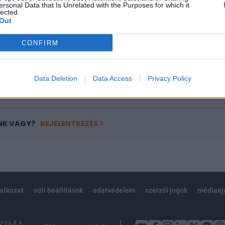
ötött.
ersonal Data that Is Unrelated with the Purposes for which it
lected.
Out
övetkezőket tartalmazza:
 teljes cikkarchívum
CONFIRM
 BÉT elmúlt 2 év napon belüli
Data Deletion
Data Access
Privacy Policy
Előfizetés
NK VAGY?
BEJELENTKEZÉS
latkozat
süti beállítások
adatvédelem
szerzői jogok
médiaaj