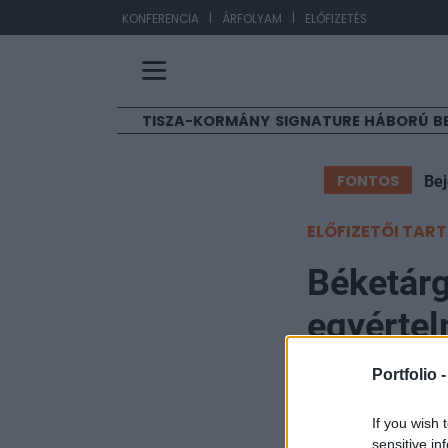
|
|
E
KONFERENCIA
ÁRFOLYAM
ELŐFIZETÉS
TISZA-KORMÁNY
SIGNATURE
HÁBORÚ
B
FONTOS
Bej
ELŐFIZETŐI TAR
Béketárg
egyértel
Portfolio 
Szabó Dániel, Brüssze
2024. december 19. 19
If you wish 
sensitive in