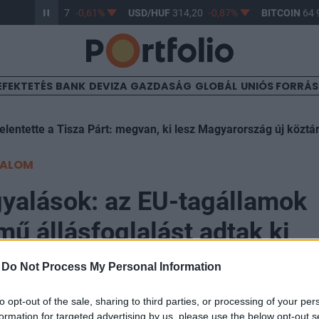
UR/HUF
363,17
-0,61%
USD/HUF
314,20
-0,87%
BITCOIN
64 9
EFEKTETÉS
BANK
DEVIZA
GAZDASÁG
GLOBÁL
UNIÓS FORRÁ
elentette a Tisza Párt: megvan, ki lesz Magyarország új köztá
TALOM
yalások: az EU-tagállamok
mű állásfoglalást adtak ki
-
Do Not Process My Personal Information
l
:26
to opt-out of the sale, sharing to third parties, or processing of your per
formation for targeted advertising by us, please use the below opt-out s