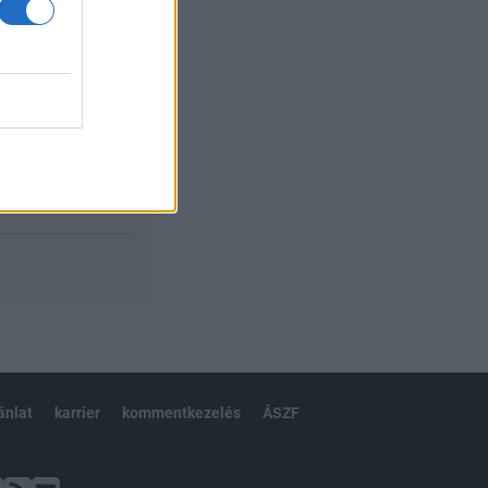
ánlat
karrier
kommentkezelés
ÁSZF