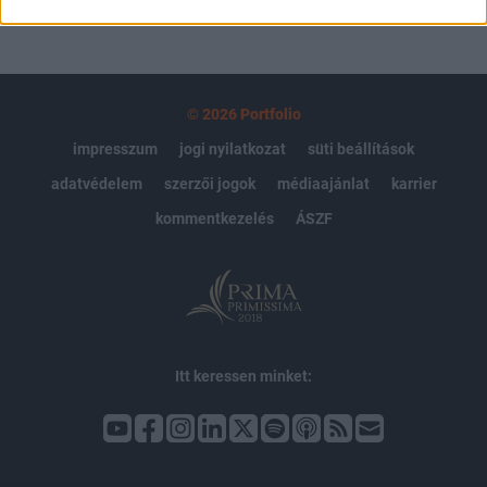
© 2026 Portfolio
impresszum
jogi nyilatkozat
süti beállítások
adatvédelem
szerzői jogok
médiaajánlat
karrier
kommentkezelés
ÁSZF
Itt keressen minket: