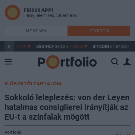
FRISSS APP!
Tény, elemzés, vélemény
MOST NEM
LETÖLTÖM
63,34
-0,57%
USD/HUF
314,25
-0,86%
BITCOIN
64 840,20
0,
ELŐFIZETŐI TARTALOM
Sokkoló leleplezés: von der Leyen
hatalmas consiglierei irányítják az
EU-t a színfalak mögött
Portfolio