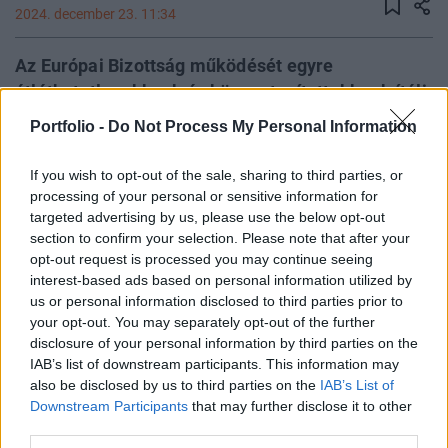
2024. december 23. 11:34
Az Európai Bizottság működését egyre
átláthatatlanabbnak és központosítottabbnak ítéli
Emily O’Reilly, az EU ombudsmanja, aki szerint
Portfolio -
Do Not Process My Personal Information
Ursula von der Leyen elnök felelős a problémás
politikai kultúra kialakulásáért. Kritikái a
If you wish to opt-out of the sale, sharing to third parties, or
dokumentumokhoz való hozzáférés nehézségeire
processing of your personal or sensitive information for
targeted advertising by us, please use the below opt-out
és a Bizottság ellenőrzésének gyengeségeire is
section to confirm your selection. Please note that after your
rávilágítanak.
opt-out request is processed you may continue seeing
interest-based ads based on personal information utilized by
Back to Europe 2026Az áprilisi választások után
us or personal information disclosed to third parties prior to
visszakerült az európai térképre Magyarország, a kormány
your opt-out. You may separately opt-out of the further
kiemelt célja az uniós források hazahozatala, illetve
disclosure of your personal information by third parties on the
hosszabb távon az euró bevezetése. Milyen utat kell
IAB’s list of downstream participants. This information may
also be disclosed by us to third parties on the
IAB’s List of
bejárnia Magyarországnak addig és mekkora lökést
Downstream Participants
that may further disclose it to other
adhatnak az uniós pénzek a gazdaságnak? Ezzel a
third parties.
kérdéssel foglalkozik a Portfolio konferenciája, mely