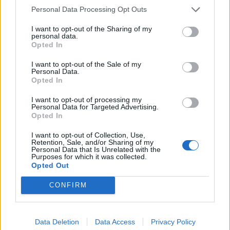
szakértőkkel...
Personal Data Processing Opt Outs
I want to opt-out of the Sharing of my
personal data.
KEDVES OLVASÓNK!
Opted In
A keresett cikk a portfolio.hu hírarchívumához
I want to opt-out of the Sale of my
tartozik, melynek olvasása előfizetéses
Personal Data.
Opted In
regisztrációhoz kötött.
I want to opt-out of processing my
Az előfizetés a következőket tartalmazza:
Personal Data for Targeted Advertising.
Portfolio.hu teljes cikkarchívum
Opted In
Kötéslisták: BÉT elmúlt 2 év napon belüli
I want to opt-out of Collection, Use,
kötéslistái
Retention, Sale, and/or Sharing of my
Personal Data that Is Unrelated with the
Purposes for which it was collected.
Opted Out
Előfizetés
CONFIRM
MÁR ELŐFIZETŐNK VAGY?
BEJELENTKEZÉS
Data Deletion
Data Access
Privacy Policy