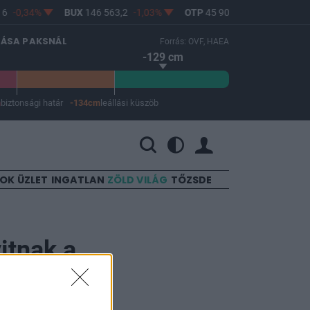
6
-0,34%
BUX
146 563,2
-1,03%
OTP
45 900
-1,82%
MOL
LÁSA PAKSNÁL
Forrás: OVF, HAEA
-129 cm
m
biztonsági határ
-134cm
leállási küszöb
 a leállási küszöb -134 cm.
SOK
ÜZLET
INGATLAN
ZÖLD VILÁG
TŐZSDE
yitnak a