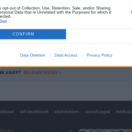
ötött.
o opt-out of Collection, Use, Retention, Sale, and/or Sharing
ersonal Data that Is Unrelated with the Purposes for which it
övetkezőket tartalmazza:
lected.
Out
 teljes cikkarchívum
 BÉT elmúlt 2 év napon belüli
CONFIRM
Előfizetés
Data Deletion
Data Access
Privacy Policy
NK VAGY?
BEJELENTKEZÉS
latkozat
süti beállítások
adatvédelem
szerzői jogok
médiaaj