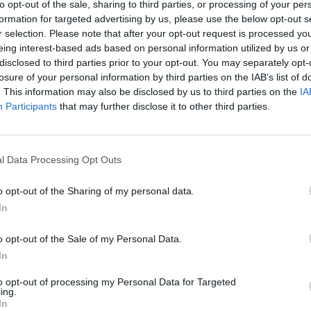
to opt-out of the sale, sharing to third parties, or processing of your per
formation for targeted advertising by us, please use the below opt-out s
r selection. Please note that after your opt-out request is processed y
eing interest-based ads based on personal information utilized by us or
ság elnöke, Ursula von der Leyen és a brit miniszterel
disclosed to third parties prior to your opt-out. You may separately opt-
losure of your personal information by third parties on the IAB’s list of
együttműködés jeleit mutatják, mivel mindkét fél érde
. This information may also be disclosed by us to third parties on the
IA
ket a kontinens újrafegyverkezéséből, és így a stratég
Participants
that may further disclose it to other third parties.
Az eddig vitapontként kezelt érdekkülönbségek most a
nt jelennek meg, amelyekből mindkét fél kedélyesen e
is újra szabad áramlást kaphat London irányába.
l Data Processing Opt Outs
ett előre az Egyesült Királyság és az Európai Unió a csütörtöki 
o opt-out of the Sharing of my personal data.
gy tűnik, előre leegyeztethették, milyen témákat nyithatnak meg,
In
hetnek be a május 19-re várható londoni csúcstalálkozón. Egye
l, hogy a meglévő nézeteltéréseken könnyen sikerül...
o opt-out of the Sale of my Personal Data.
In
ASÓNK!
to opt-out of processing my Personal Data for Targeted
ing.
a portfolio.hu hírarchívumához tartozik, melynek olvasása előf
In