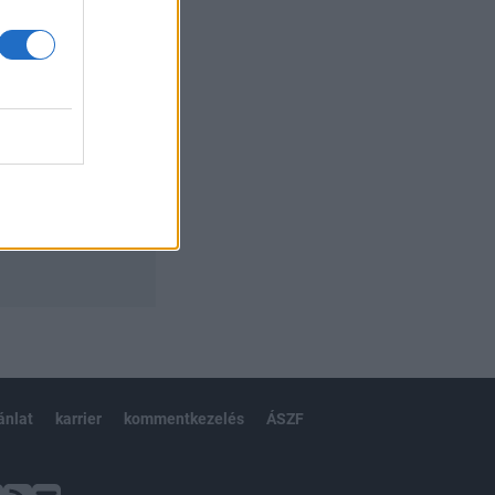
ánlat
karrier
kommentkezelés
ÁSZF