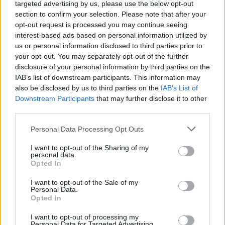
targeted advertising by us, please use the below opt-out
Japan 6%-ot zuhant a kereskedés végére. A lemorzsolódó
section to confirm your selection. Please note that after your
index mellett a bányászattal foglalkozó társaságok...
opt-out request is processed you may continue seeing
interest-based ads based on personal information utilized by
us or personal information disclosed to third parties prior to
KEDVES OLVASÓNK!
your opt-out. You may separately opt-out of the further
disclosure of your personal information by third parties on the
A keresett cikk a portfolio.hu hírarchívumához
IAB’s list of downstream participants. This information may
tartozik, melynek olvasása előfizetéses
also be disclosed by us to third parties on the
IAB’s List of
regisztrációhoz kötött.
Downstream Participants
that may further disclose it to other
third parties.
Az előfizetés a következőket tartalmazza:
Portfolio.hu teljes cikkarchívum
Personal Data Processing Opt Outs
Kötéslisták: BÉT elmúlt 2 év napon belüli
I want to opt-out of the Sharing of my
kötéslistái
personal data.
Opted In
Előfizetés
I want to opt-out of the Sale of my
Personal Data.
Opted In
MÁR ELŐFIZETŐNK VAGY?
BEJELENTKEZÉS
I want to opt-out of processing my
Personal Data for Targeted Advertising.