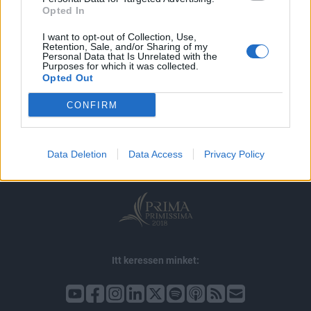
Opted In
I want to opt-out of Collection, Use,
Retention, Sale, and/or Sharing of my
Personal Data that Is Unrelated with the
Purposes for which it was collected.
Opted Out
© 2026 Portfolio
CONFIRM
impresszum
jogi nyilatkozat
süti beállítások
adatvédelem
szerzői jogok
médiaajánlat
karrier
Data Deletion
Data Access
Privacy Policy
kommentkezelés
ÁSZF
Itt keressen minket: