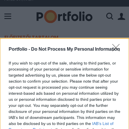
A Paksi Atomerőmű összteljesítménye 226 MW. A Duna vízállá
ELŐFIZETŐI TARTALOM
Bennfentes személyek
Portfolio -
Do Not Process My Personal Information
részvénytranzakciói
If you wish to opt-out of the sale, sharing to third parties, or
processing of your personal or sensitive information for
Portfolio
targeted advertising by us, please use the below opt-out
section to confirm your selection. Please note that after your
2000. szeptember 08. 07:54
opt-out request is processed you may continue seeing
interest-based ads based on personal information utilized by
Gyulainé Zsóka Zsófia, az OTP Bank Rt.
us or personal information disclosed to third parties prior to
felügyelôbizottságának tagja
your opt-out. You may separately opt-out of the further
disclosure of your personal information by third parties on the
2000. augusztus 31-én 1000 db OTP törzsrészvényt adott
IAB’s list of downstream participants. This information may
el 15,500 Ft-os árfolyamon az OTP Értékpapír Rt.
also be disclosed by us to third parties on the
IAB’s List of