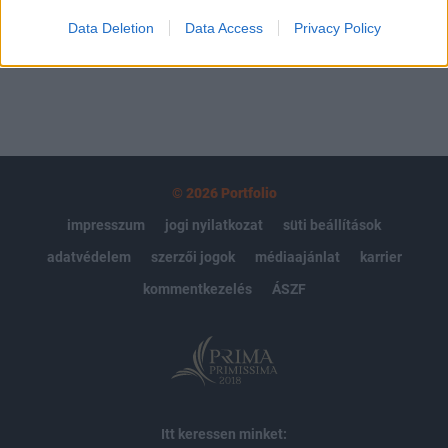
Data Deletion
Data Access
Privacy Policy
MÁR ELŐFIZETŐNK VAGY?
BEJELENTKEZÉS
© 2026 Portfolio
impresszum
jogi nyilatkozat
süti beállítások
adatvédelem
szerzői jogok
médiaajánlat
karrier
kommentkezelés
ÁSZF
Itt keressen minket: