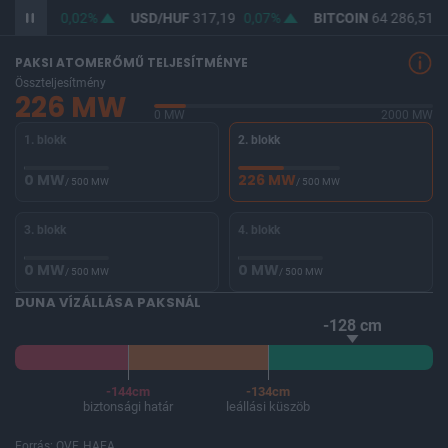
F
365,49
0,02%
USD/HUF
317,19
0,07%
BITCOIN
64 286,51
0
PAKSI ATOMERŐMŰ TELJESÍTMÉNYE
Összteljesítmény
226 MW
0 MW
2000 MW
1. blokk
2. blokk
0 MW
226 MW
/ 500 MW
/ 500 MW
3. blokk
4. blokk
0 MW
0 MW
/ 500 MW
/ 500 MW
DUNA VÍZÁLLÁSA PAKSNÁL
-128 cm
-144cm
-134cm
biztonsági határ
leállási küszöb
Forrás: OVF, HAEA