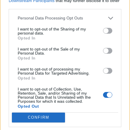
Downstream Participants
that may further disclose it to other
közreműködésével. Hári Gyuláné, a Magyar
third parties.
Külkereskedelmi Bank Rt. alkalmazottja 2000. szeptember
4-én 380 db MKB részvényt értékesített 8,650 Ft-os
Personal Data Processing Opt Outs
árfolyamon, az MKB Értékpapír és Befektetési Rt.
közreműködésével.
I want to opt-out of the Sharing of my
personal data.
Opted In
KEDVES OLVASÓNK!
I want to opt-out of the Sale of my
Personal Data.
A keresett cikk a portfolio.hu hírarchívumához
Opted In
tartozik, melynek olvasása előfizetéses
I want to opt-out of processing my
regisztrációhoz kötött.
Personal Data for Targeted Advertising.
Opted In
Az előfizetés a következőket tartalmazza:
I want to opt-out of Collection, Use,
Portfolio.hu teljes cikkarchívum
Retention, Sale, and/or Sharing of my
Personal Data that Is Unrelated with the
Kötéslisták: BÉT elmúlt 2 év napon belüli
Purposes for which it was collected.
kötéslistái
Opted Out
CONFIRM
Előfizetés