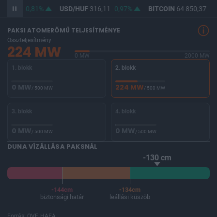
364,64
0,81%
USD/HUF
316,11
0,97%
BITCOIN
64 850,37
0,
PAKSI ATOMERŐMŰ TELJESÍTMÉNYE
Összteljesítmény
224 MW
0 MW
2000 MW
1. blokk
2. blokk
0 MW
224 MW
/ 500 MW
/ 500 MW
3. blokk
4. blokk
0 MW
0 MW
/ 500 MW
/ 500 MW
DUNA VÍZÁLLÁSA PAKSNÁL
-130 cm
-144cm
-134cm
biztonsági határ
leállási küszöb
Forrás: OVF, HAEA