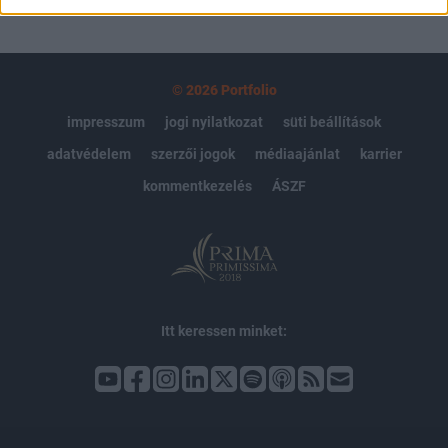
© 2026 Portfolio
impresszum
jogi nyilatkozat
süti beállítások
adatvédelem
szerzői jogok
médiaajánlat
karrier
kommentkezelés
ÁSZF
Itt keressen minket: