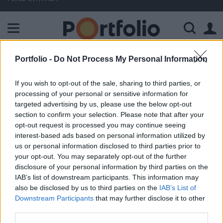
A Paksi Atomerőmű összteljesítménye 224 MW. A Duna vízállá
Portfolio -
Do Not Process My Personal Information
ELŐFIZETŐI TARTALOM
If you wish to opt-out of the sale, sharing to third parties, or
BP eredmények
processing of your personal or sensitive information for
targeted advertising by us, please use the below opt-out
Portfolio
section to confirm your selection. Please note that after your
2001. február 13. 15:05
opt-out request is processed you may continue seeing
interest-based ads based on personal information utilized by
us or personal information disclosed to third parties prior to
A stabilan magas olajárak, valamint az akvizíciók és a
your opt-out. You may separately opt-out of the further
hatékonyság javulása következtében 67%-kal növelte egy
disclosure of your personal information by third parties on the
részvényre jutó eredményét a világ egyik meghatározó
IAB’s list of downstream participants. This information may
olajcége, a British Petrol 2000 negyedik negyedévében. A
also be disclosed by us to third parties on the
IAB’s List of
teljes évet tekintve az EPS 105%-kal emelkedett, azaz a
Downstream Participants
that may further disclose it to other
negyedik negyedévben már csökkent a profitdinamika.A
third parties.
társaság 2 mrd USD költségmegtakarítást ért...