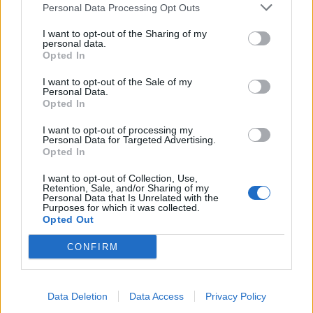
Personal Data Processing Opt Outs
I want to opt-out of the Sharing of my
KEDVES OLVASÓNK!
personal data.
Opted In
A keresett cikk a portfolio.hu hírarchívumához
I want to opt-out of the Sale of my
tartozik, melynek olvasása előfizetéses
Personal Data.
regisztrációhoz kötött.
Opted In
Az előfizetés a következőket tartalmazza:
I want to opt-out of processing my
Personal Data for Targeted Advertising.
Portfolio.hu teljes cikkarchívum
Opted In
Kötéslisták: BÉT elmúlt 2 év napon belüli
I want to opt-out of Collection, Use,
kötéslistái
Retention, Sale, and/or Sharing of my
Personal Data that Is Unrelated with the
Purposes for which it was collected.
Előfizetés
Opted Out
CONFIRM
MÁR ELŐFIZETŐNK VAGY?
BEJELENTKEZÉS
Data Deletion
Data Access
Privacy Policy