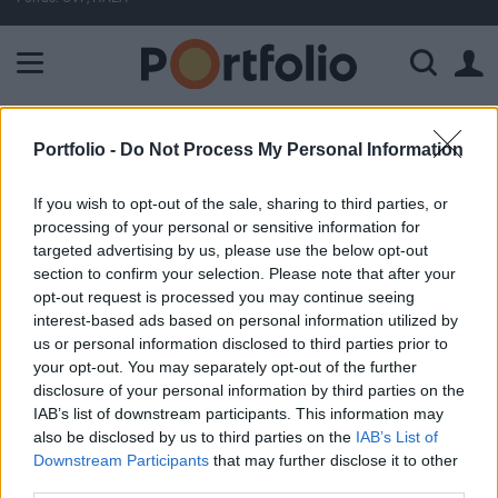
A Paksi Atomerőmű összteljesítménye 227 MW. A Duna vízállá
FONTOS
Donald Trump habozás nélkül rabol el és fenyeget baloldali vezetőket: mégis akad egy diktátor, aki eddig simán megúszta
Portfolio -
Do Not Process My Personal Information
If you wish to opt-out of the sale, sharing to third parties, or
ELŐFIZETŐI TARTALOM
processing of your personal or sensitive information for
targeted advertising by us, please use the below opt-out
Negatív reakció a Greenspan
section to confirm your selection. Please note that after your
beszédre
opt-out request is processed you may continue seeing
interest-based ads based on personal information utilized by
us or personal information disclosed to third parties prior to
Portfolio
your opt-out. You may separately opt-out of the further
2001. február 14. 09:00
disclosure of your personal information by third parties on the
IAB’s list of downstream participants. This information may
Nem nyugtatta meg a befektetőket Greenspan tegnap
also be disclosed by us to third parties on the
IAB’s List of
Downstream Participants
that may further disclose it to other
délutáni szenátus előtti beszéde. A FED elnökének
third parties.
helyzetértékeléséből a kamatvágásra éhes befektetők nem