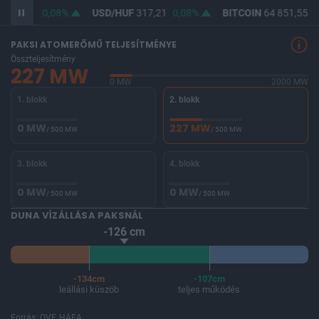
F
365,68
0,08%
USD/HUF
317,21
0,08%
BITCOIN
64 851,55
0
PAKSI ATOMERŐMŰ TELJESÍTMÉNYE
Összteljesítmény
227 MW
0 MW
2000 MW
1. blokk
2. blokk
0 MW
227 MW
/ 500 MW
/ 500 MW
3. blokk
4. blokk
0 MW
0 MW
/ 500 MW
/ 500 MW
DUNA VÍZÁLLÁSA PAKSNÁL
-126 cm
-134cm
-107cm
leállási küszöb
teljes működés
Forrás: OVF, HAEA