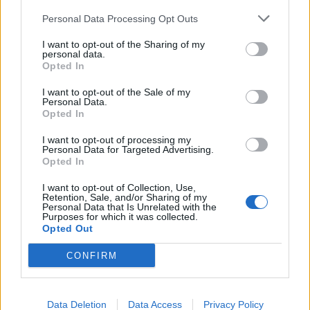
kaptak elég bizonyosságot, így a részvénypiac negatívan
Personal Data Processing Opt Outs
reagált. A világ legbefolyásosabb bankára beszédében
utalt rá, hogy a gazdasági növekedés nem állt meg,
I want to opt-out of the Sharing of my
personal data.
pánikszerű kamatvágásokra a közeljövőben várhatóan...
Opted In
I want to opt-out of the Sale of my
Personal Data.
KEDVES OLVASÓNK!
Opted In
A keresett cikk a portfolio.hu hírarchívumához
I want to opt-out of processing my
tartozik, melynek olvasása előfizetéses
Personal Data for Targeted Advertising.
Opted In
regisztrációhoz kötött.
I want to opt-out of Collection, Use,
Az előfizetés a következőket tartalmazza:
Retention, Sale, and/or Sharing of my
Personal Data that Is Unrelated with the
Portfolio.hu teljes cikkarchívum
Purposes for which it was collected.
Kötéslisták: BÉT elmúlt 2 év napon belüli
Opted Out
kötéslistái
CONFIRM
Előfizetés
Data Deletion
Data Access
Privacy Policy