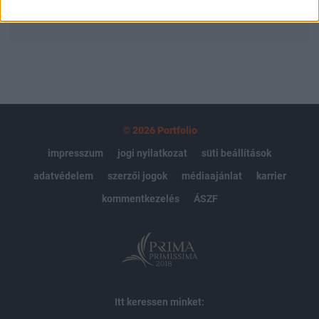
MÁR ELŐFIZETŐNK VAGY?
BEJELENTKEZÉS
© 2026 Portfolio
impresszum
jogi nyilatkozat
süti beállítások
adatvédelem
szerzői jogok
médiaajánlat
karrier
kommentkezelés
ÁSZF
Itt keressen minket: