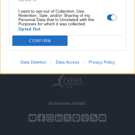
I want to opt-out of Collection, Use,
Retention, Sale, and/or Sharing of my
Personal Data that Is Unrelated with the
Purposes for which it was collected.
Opted Out
© 2026 Portfolio
impresszum
jogi nyilatkozat
süti beállítások
CONFIRM
adatvédelem
szerzői jogok
médiaajánlat
karrier
kommentkezelés
ÁSZF
Data Deletion
Data Access
Privacy Policy
Itt keressen minket: