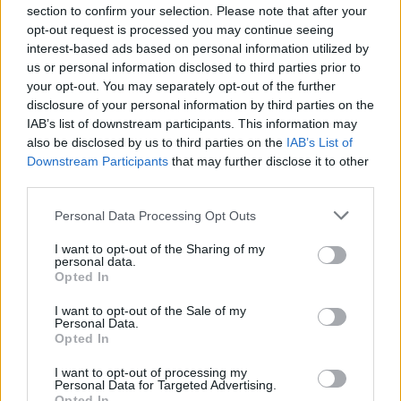
a piac más jellemzőkkel bír mint a NABI észak-amerikai...
section to confirm your selection. Please note that after your
opt-out request is processed you may continue seeing
interest-based ads based on personal information utilized by
KEDVES OLVASÓNK!
us or personal information disclosed to third parties prior to
your opt-out. You may separately opt-out of the further
A keresett cikk a portfolio.hu hírarchívumához
disclosure of your personal information by third parties on the
tartozik, melynek olvasása előfizetéses
IAB’s list of downstream participants. This information may
regisztrációhoz kötött.
also be disclosed by us to third parties on the
IAB’s List of
Downstream Participants
that may further disclose it to other
Az előfizetés a következőket tartalmazza:
third parties.
Portfolio.hu teljes cikkarchívum
Personal Data Processing Opt Outs
Kötéslisták: BÉT elmúlt 2 év napon belüli
kötéslistái
I want to opt-out of the Sharing of my
personal data.
Opted In
Előfizetés
I want to opt-out of the Sale of my
Personal Data.
Opted In
MÁR ELŐFIZETŐNK VAGY?
BEJELENTKEZÉS
I want to opt-out of processing my
Personal Data for Targeted Advertising.
Opted In