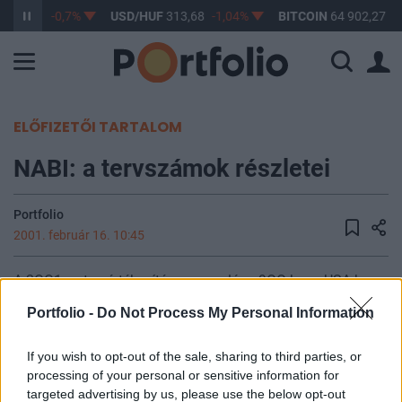
F
362,86
-0,7%
USD/HUF
313,68
-1,04%
BITCOIN
64 902,27
0
ELŐFIZETŐI TARTALOM
NABI: a tervszámok részletei
Portfolio
2001. február 16. 10:45
A 2OO1-es tervértékesítés megoszlása:9OO busz USA-ban,
6OO körüli busz értékesítése várható Angliában, míg
Portfolio -
Do Not Process My Personal Information
Magyarországon 1O-2O darab busz értékesítését tervezi a
NABI. A társaság termelő kapacitása Amerikában 1OO%-
If you wish to opt-out of the sale, sharing to third parties, or
osan lekötött 2OO1-re, 8O%-osan 2OO2-re fix
processing of your personal or sensitive information for
megrendelésekkel.UK 6 hónapra lekötött kapacitások, de ez
targeted advertising by us, please use the below opt-out