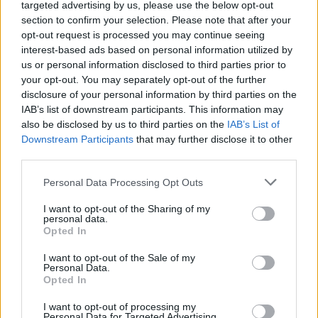
targeted advertising by us, please use the below opt-out
mellékhatások miatt következtek be. A Bayer koleszterin
section to confirm your selection. Please note that after your
csökkenő gyógyszerének végzetes mellékhatásai...
opt-out request is processed you may continue seeing
interest-based ads based on personal information utilized by
us or personal information disclosed to third parties prior to
KEDVES OLVASÓNK!
your opt-out. You may separately opt-out of the further
disclosure of your personal information by third parties on the
A keresett cikk a portfolio.hu hírarchívumához
IAB’s list of downstream participants. This information may
tartozik, melynek olvasása előfizetéses
also be disclosed by us to third parties on the
IAB’s List of
regisztrációhoz kötött.
Downstream Participants
that may further disclose it to other
third parties.
Az előfizetés a következőket tartalmazza:
Portfolio.hu teljes cikkarchívum
Personal Data Processing Opt Outs
Kötéslisták: BÉT elmúlt 2 év napon belüli
I want to opt-out of the Sharing of my
kötéslistái
personal data.
Opted In
Előfizetés
I want to opt-out of the Sale of my
Personal Data.
Opted In
MÁR ELŐFIZETŐNK VAGY?
BEJELENTKEZÉS
I want to opt-out of processing my
Personal Data for Targeted Advertising.