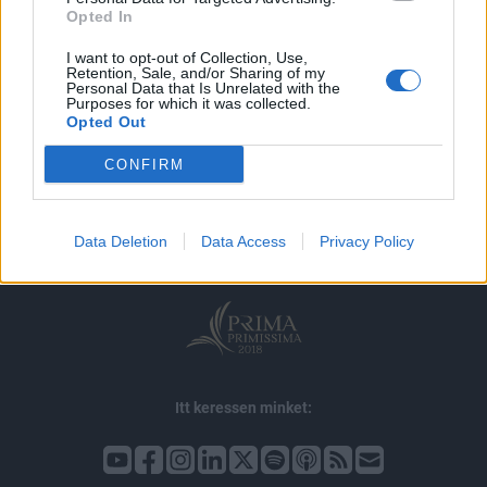
Opted In
I want to opt-out of Collection, Use,
Retention, Sale, and/or Sharing of my
Personal Data that Is Unrelated with the
Purposes for which it was collected.
Opted Out
© 2026 Portfolio
CONFIRM
impresszum
jogi nyilatkozat
süti beállítások
adatvédelem
szerzői jogok
médiaajánlat
karrier
Data Deletion
Data Access
Privacy Policy
kommentkezelés
ÁSZF
Itt keressen minket: