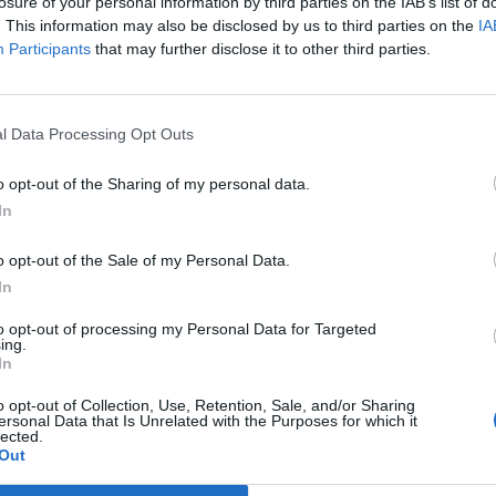
losure of your personal information by third parties on the IAB’s list of
. This information may also be disclosed by us to third parties on the
IA
ságok folytatódó profit warning bejelentéseinek, illetve a negatí
Participants
that may further disclose it to other third parties.
jelentős eladási hullám tombolt az amerikai börzéken, a felmen
 zárás után érkezett. A Nasdaq 3%-os zuhanással 1,706 ponton 
l 9,841 ponton. A negatív hangulatot erősítette, hogy a kiskeres
l Data Processing Opt Outs
o opt-out of the Sharing of my personal data.
ASÓNK!
In
a portfolio.hu hírarchívumához tartozik, melynek olvasása előf
o opt-out of the Sale of my Personal Data.
ötött.
In
övetkezőket tartalmazza:
to opt-out of processing my Personal Data for Targeted
 teljes cikkarchívum
ing.
 BÉT elmúlt 2 év napon belüli
In
o opt-out of Collection, Use, Retention, Sale, and/or Sharing
ersonal Data that Is Unrelated with the Purposes for which it
lected.
Előfizetés
Out