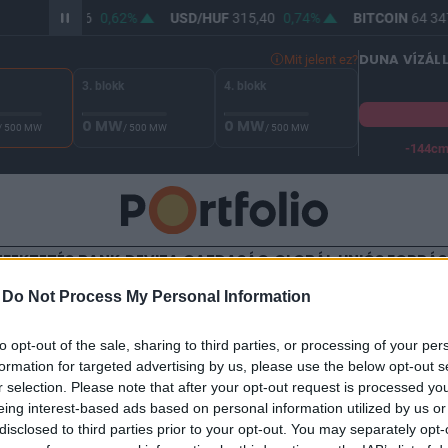
R/HUF
363,96
0,62%
USD/HUF
315,40
0,74%
BITCOIN
64 347
DUNA VÍZÁL
Mit jelent ez?
3. blokk
4. blokk
0 MW
0 MW
/ 500 MW
/ 500 MW
/ 500 MW
-144c
A Duna vízállása Paksnál -130 cm. A biztonsági határ -144 cm,
EFEKTETÉS
BANK
DEVIZA
GAZDASÁG
GLOBÁL
UNIÓS FORRÁ
-
Do Not Process My Personal Information
TALOM
to opt-out of the sale, sharing to third parties, or processing of your per
lésben, zárás után enyhülé
formation for targeted advertising by us, please use the below opt-out s
r selection. Please note that after your opt-out request is processed y
eing interest-based ads based on personal information utilized by us or
disclosed to third parties prior to your opt-out. You may separately opt-
08:41