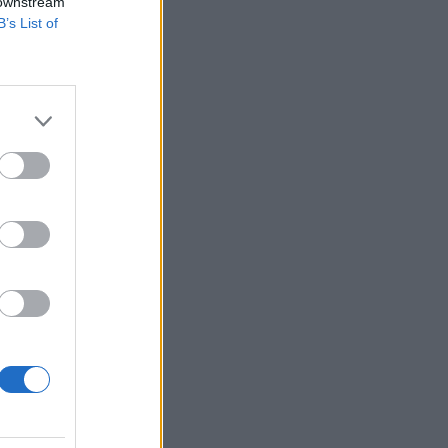
 downstream
B’s List of
v elemzői
tő sereg az Intel
zárt, míg a Dow
kedelmi...
izetéses