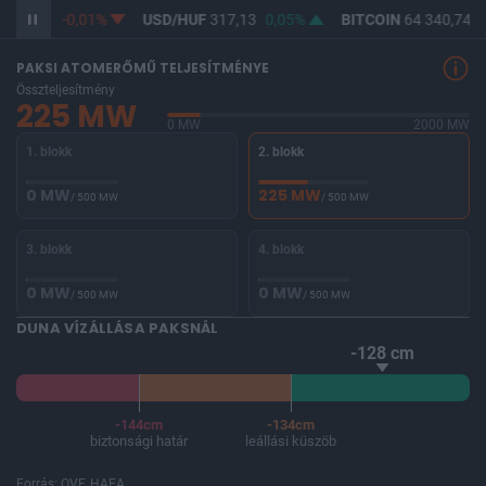
365,37
-0,01%
USD/HUF
317,13
0,05%
BITCOIN
64 340,74
0
PAKSI ATOMERŐMŰ TELJESÍTMÉNYE
Összteljesítmény
225 MW
0 MW
2000 MW
1. blokk
2. blokk
0 MW
225 MW
/ 500 MW
/ 500 MW
3. blokk
4. blokk
0 MW
0 MW
/ 500 MW
/ 500 MW
DUNA VÍZÁLLÁSA PAKSNÁL
-128 cm
-144cm
-134cm
biztonsági határ
leállási küszöb
Forrás: OVF, HAEA