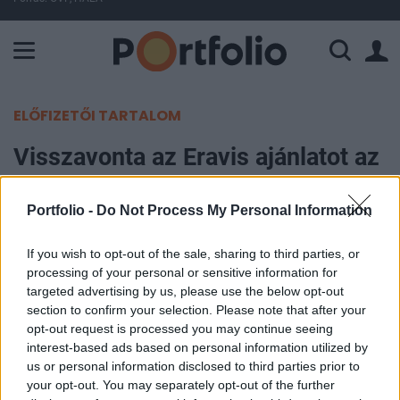
A Paksi Atomerőmű összteljesítménye 225 MW. A Duna vízállá
ELŐFIZETŐI TARTALOM
Visszavonta az Eravis ajánlatot az
Arago, majd rögtön újat is adott
Portfolio -
Do Not Process My Personal Information
Portfolio
2001. szeptember 07. 09:30
If you wish to opt-out of the sale, sharing to third parties, or
processing of your personal or sensitive information for
targeted advertising by us, please use the below opt-out
A felügyelet felszólítására visszavonta a Magyar
section to confirm your selection. Please note that after your
Tőkepiacban 2001. augusztus 27-én megjelent,
opt-out request is processed you may continue seeing
Eravis részvények vásárlására tett ajánlatát az
interest-based ads based on personal information utilized by
us or personal information disclosed to third parties prior to
Arago, s helyette gyakorlatilag ugyanazzal a
your opt-out. You may separately opt-out of the further
tartalommal, de immár valószínűleg a PSZÁF-fel