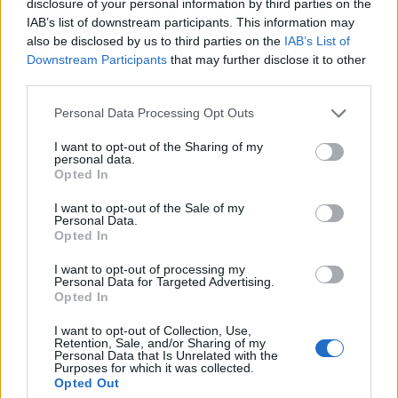
disclosure of your personal information by third parties on the
egyeztetve adott vételi ajánlatot a
IAB’s list of downstream participants. This information may
kisbefektetőknek.
also be disclosed by us to third parties on the
IAB’s List of
Downstream Participants
that may further disclose it to other
A közlemény szerint a felügyelet által még 2001. július 6-án
third parties.
jóváhagyott nyilvános vételi ajánlat keretében az Eravis
Personal Data Processing Opt Outs
szavazatra jogosító részvényeinek 12.17%-át szerezte meg,
s ezzel tulajdonrésze 92.22%-ra nőtt. Erre való tekintettel az
I want to opt-out of the Sharing of my
personal data.
1996. évi CXI. tv. 94/H. § (5) bekezdésében biztosított
Opted In
jogával élve a nem tulajdonában lévő részvényeket
megvásárolja. A társaság...
I want to opt-out of the Sale of my
Personal Data.
Opted In
KEDVES OLVASÓNK!
I want to opt-out of processing my
Personal Data for Targeted Advertising.
A keresett cikk a portfolio.hu hírarchívumához
Opted In
tartozik, melynek olvasása előfizetéses
I want to opt-out of Collection, Use,
regisztrációhoz kötött.
Retention, Sale, and/or Sharing of my
Personal Data that Is Unrelated with the
Purposes for which it was collected.
Az előfizetés a következőket tartalmazza:
Opted Out
Portfolio.hu teljes cikkarchívum