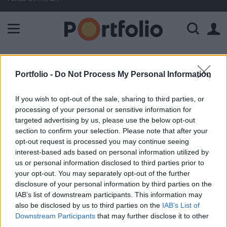
A Paksi Atomerőmű összteljesítménye 226 MW. A Duna vízállá
ELŐFIZETŐI TARTALOM
Portfolio -
Do Not Process My Personal Information
Felminősítette a Goldman a
If you wish to opt-out of the sale, sharing to third parties, or
Matávot
processing of your personal or sensitive information for
targeted advertising by us, please use the below opt-out
section to confirm your selection. Please note that after your
Portfolio
opt-out request is processed you may continue seeing
2001. szeptember 14. 14:00
interest-based ads based on personal information utilized by
us or personal information disclosed to third parties prior to
Az átlagnál jobb teljesítményt vár a Goldman Sachs a
your opt-out. You may separately opt-out of the further
Matávtól, ami javulást jelent a brókercég korábbi
disclosure of your personal information by third parties on the
minősítéséhez képest. A felminősítéssel párhuzamosan a
IAB’s list of downstream participants. This information may
Goldman emelte 2001-es és 2002-es
also be disclosed by us to third parties on the
IAB’s List of
Downstream Participants
that may further disclose it to other
eredményvárakozásait is, 2001-ben 58.4, 2002-ben 53.5
third parties.