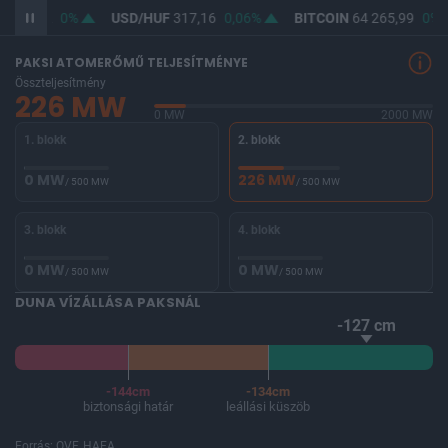
F
365,42
0%
USD/HUF
317,16
0,06%
BITCOIN
64 265,99
0%
PAKSI ATOMERŐMŰ TELJESÍTMÉNYE
Összteljesítmény
226 MW
0 MW
2000 MW
1. blokk
2. blokk
0 MW
226 MW
/ 500 MW
/ 500 MW
3. blokk
4. blokk
0 MW
0 MW
/ 500 MW
/ 500 MW
DUNA VÍZÁLLÁSA PAKSNÁL
-127 cm
-144cm
-134cm
biztonsági határ
leállási küszöb
Forrás: OVF, HAEA