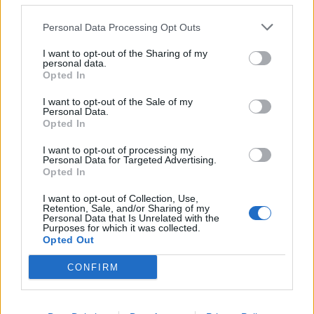
milliárd forint profitot várnak a magyar távközlési cégtől.A
Matávnak hosszú idő óta ez az első felminősítése, ami
Personal Data Processing Opt Outs
egy...
I want to opt-out of the Sharing of my
personal data.
Opted In
KEDVES OLVASÓNK!
I want to opt-out of the Sale of my
A keresett cikk a portfolio.hu hírarchívumához
Personal Data.
Opted In
tartozik, melynek olvasása előfizetéses
regisztrációhoz kötött.
I want to opt-out of processing my
Personal Data for Targeted Advertising.
Az előfizetés a következőket tartalmazza:
Opted In
Portfolio.hu teljes cikkarchívum
I want to opt-out of Collection, Use,
Kötéslisták: BÉT elmúlt 2 év napon belüli
Retention, Sale, and/or Sharing of my
Personal Data that Is Unrelated with the
kötéslistái
Purposes for which it was collected.
Opted Out
Előfizetés
CONFIRM
MÁR ELŐFIZETŐNK VAGY?
BEJELENTKEZÉS