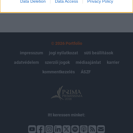
Data Deletion
Data Access
Privacy Policy
© 2026 Portfolio
impresszum
jogi nyilatkozat
süti beállítások
adatvédelem
szerzői jogok
médiaajánlat
karrier
kommentkezelés
ÁSZF
Itt keressen minket: