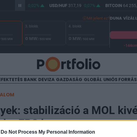
/HUF
365,48
0,02%
USD/HUF
317,19
0,07%
BITCOIN
64 255,
DUNA VÍZÁL
Mit jelent ez?
3. blokk
4. blokk
0 MW
0 MW
/ 500 MW
/ 500 MW
/ 500 MW
-144c
A Duna vízállása Paksnál -127 cm. A biztonsági határ -144 cm,
EFEKTETÉS
BANK
DEVIZA
GAZDASÁG
GLOBÁL
UNIÓS FORRÁ
TALOM
ek: stabilizáció a MOL kivé
o.hu EPS konszenzus
-
Do Not Process My Personal Information