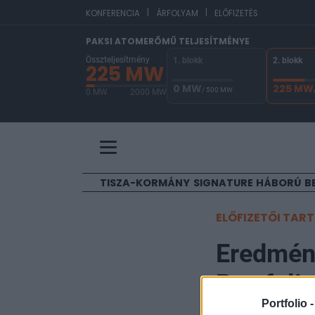
|
|
EUR
KONFERENCIA
ÁRFOLYAM
ELŐFIZETÉS
PAKSI ATOMERŐMŰ TELJESÍTMÉNYE
Összteljesítmény
1. blokk
2. blokk
225 MW
0 MW
225 MW
/ 500 MW
0 MW
2000 MW
A Paksi Atomerőmű összteljesítménye 225 MW. 
TISZA-KORMÁNY
SIGNATURE
HÁBORÚ
B
ELŐFIZETŐI TAR
Eredmény
Portfoli
Portfolio 