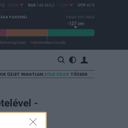
12
-0,02%
BUX
146 563,2
-1,03%
OTP
45 900
-1,82%
MO
LÁSA PAKSNÁL
Forrás: OVF, HAEA
-127 cm
m
biztonsági határ
-134cm
leállási küszöb
 a leállási küszöb -134 cm.
SOK
ÜZLET
INGATLAN
ZÖLD VILÁG
TŐZSDE
telével -