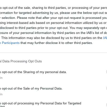
to opt-out of the sale, sharing to third parties, or processing of your per
10:58
formation for targeted advertising by us, please use the below opt-out s
r selection. Please note that after your opt-out request is processed y
minimális javulás fedezhető fel a BÉT vezető társaság
eing interest-based ads based on personal information utilized by us or
n. Már amennyiben a 2001-re előre jelzett profitok
disclosed to third parties prior to your opt-out. You may separately opt-
losure of your personal information by third parties on the IAB’s list of
nek megállását annak tekinthetjük (MOL nélkül). A 14
. This information may also be disclosed by us to third parties on the
IA
 elkészült legfrissebb konszenzus szerint a piaci szer
Participants
that may further disclose it to other third parties.
t várnak az idei évre, míg 11.5%-ot 2002-re nominális
ofit dinamika mérsékelt növekedését adja). Egy szomo
zódik, a piacon maradt, elemzést fenntartó brókercég
l Data Processing Opt Outs
zéssel lefedett vállalatok száma.
o opt-out of the Sharing of my personal data.
elelően a második negyedéves gyorsjelentések megjelenését köv
In
 tartalmazó felmérésünket. Ezúttal 14 brókercég járult hozzá a 
a-Cash, CA-IB, Cashline, Concorde, CIB, CSFB, Erste, IE-New Yor
o opt-out of the Sale of my Personal Data.
arburg. Elsőként a BUX súlyozással számított...
In
to opt-out of processing my Personal Data for Targeted
ing.