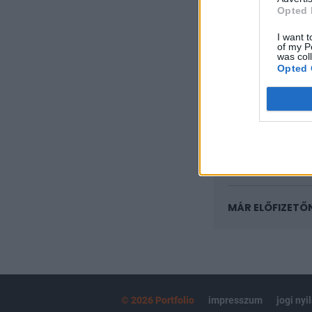
KEDVES OLV
Opted 
A keresett cikk 
I want t
regisztrációhoz k
of my P
was col
Opted 
Az előfizetés a k
Portfolio.hu
Kötéslisták:
kötéslistái
MÁR ELŐFIZETŐ
© 2026 Portfolio
impresszum
jogi nyi