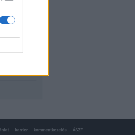
izetéses
ánlat
karrier
kommentkezelés
ÁSZF