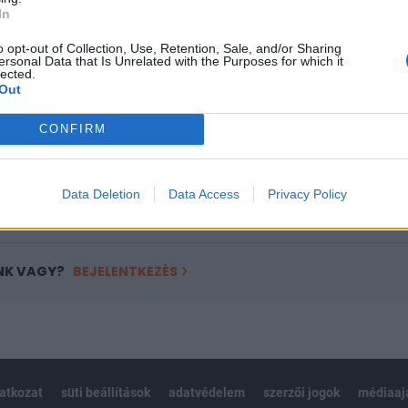
ASÓNK!
In
a portfolio.hu hírarchívumához tartozik, melynek olvasása előf
o opt-out of Collection, Use, Retention, Sale, and/or Sharing
ötött.
ersonal Data that Is Unrelated with the Purposes for which it
lected.
Out
övetkezőket tartalmazza:
 teljes cikkarchívum
CONFIRM
 BÉT elmúlt 2 év napon belüli
Data Deletion
Data Access
Privacy Policy
Előfizetés
NK VAGY?
BEJELENTKEZÉS
latkozat
süti beállítások
adatvédelem
szerzői jogok
médiaaj