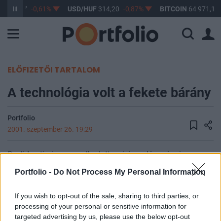
F
363,17
-0,61%
USD/HUF
314,20
-0,87%
BITCOIN
64 971,16
ELŐFIZETŐI TARTALOM
A technológia volt a fekete bárány
Portfolio
2001. szeptember 26. 19:29
Szolid optimizmus uralkodott az irányadó európai
részvénybörzéken ma, az indxek erősödése 0.7 és 2.2%
Portfolio -
Do Not Process My Personal Information
között volt. A szektorok szinte mind növelték értéküket, a
legnagyobb mértékben a pénzügyi szolgáltatók, az
If you wish to opt-out of the sale, sharing to third parties, or
energatikai, valamint a kiskereskedelmi vállalatok, s csak
processing of your personal or sensitive information for
az autógyártók és a technológiai cégek szenvedtek el
targeted advertising by us, please use the below opt-out