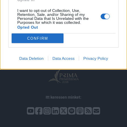
I want to opt-out of Collection, Use,
Retention, Sale, and/or Sharing of my
Personal Data that Is Unrelated with the
Purposes for which it was collected.
Opted Out
© 2026 Portfolio
impresszum
jogi nyilatkozat
süti beállítások
CONFIRM
adatvédelem
szerzői jogok
médiaajánlat
karrier
kommentkezelés
ÁSZF
Data Deletion
Data Access
Privacy Policy
Itt keressen minket: