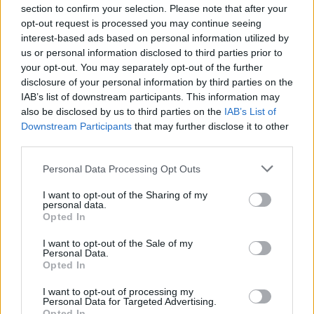
árfolyam nyereséget. A DAX zárás előtt nem...
section to confirm your selection. Please note that after your
opt-out request is processed you may continue seeing
interest-based ads based on personal information utilized by
KEDVES OLVASÓNK!
us or personal information disclosed to third parties prior to
your opt-out. You may separately opt-out of the further
A keresett cikk a portfolio.hu hírarchívumához
disclosure of your personal information by third parties on the
tartozik, melynek olvasása előfizetéses
IAB’s list of downstream participants. This information may
regisztrációhoz kötött.
also be disclosed by us to third parties on the
IAB’s List of
Downstream Participants
that may further disclose it to other
Az előfizetés a következőket tartalmazza:
third parties.
Portfolio.hu teljes cikkarchívum
Personal Data Processing Opt Outs
Kötéslisták: BÉT elmúlt 2 év napon belüli
kötéslistái
I want to opt-out of the Sharing of my
personal data.
Opted In
Előfizetés
I want to opt-out of the Sale of my
Personal Data.
Opted In
MÁR ELŐFIZETŐNK VAGY?
BEJELENTKEZÉS
I want to opt-out of processing my
Personal Data for Targeted Advertising.
Opted In