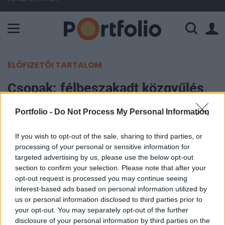
A Paksi Atomerőmű összteljesítménye 226 MW. A Duna vízállá
ELŐFIZETŐI TARTALOM
Csopak: félbeszakadt közgyűlés,
nyilvános ajánlatra várva
Portfolio -
Do Not Process My Personal Information
Portfolio
If you wish to opt-out of the sale, sharing to third parties, or
2001. szeptember 26. 09:43
processing of your personal or sensitive information for
targeted advertising by us, please use the below opt-out
Félbeszakadt a Csopak Rt. tegnap tartott
section to confirm your selection. Please note that after your
opt-out request is processed you may continue seeing
közgyűlése, ahol többek között sajátrészvény
interest-based ads based on personal information utilized by
vásárlásról dönthettek volna a részvényesek. A
us or personal information disclosed to third parties prior to
vásárlás nyilvános ajánlattételi kötelezettséggel
your opt-out. You may separately opt-out of the further
járna, amit minden bizonnyal a BÉT-ről történő
disclosure of your personal information by third parties on the