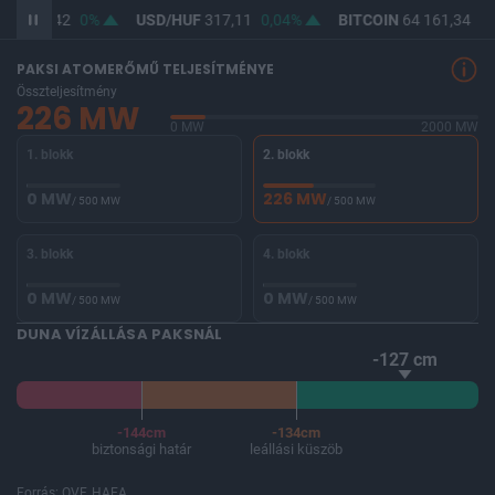
UF
365,42
0%
USD/HUF
317,11
0,04%
BITCOIN
64 161,34
-0
PAKSI ATOMERŐMŰ TELJESÍTMÉNYE
Összteljesítmény
226 MW
0 MW
2000 MW
1. blokk
2. blokk
0 MW
226 MW
/ 500 MW
/ 500 MW
3. blokk
4. blokk
0 MW
0 MW
/ 500 MW
/ 500 MW
DUNA VÍZÁLLÁSA PAKSNÁL
-127 cm
-144cm
-134cm
biztonsági határ
leállási küszöb
Forrás: OVF, HAEA