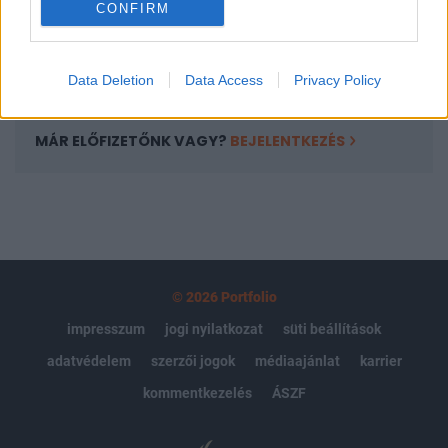
CONFIRM
kötéslistái
Előfizetés
Data Deletion
Data Access
Privacy Policy
MÁR ELŐFIZETŐNK VAGY?
BEJELENTKEZÉS
© 2026 Portfolio
impresszum
jogi nyilatkozat
süti beállítások
adatvédelem
szerzői jogok
médiaajánlat
karrier
kommentkezelés
ÁSZF