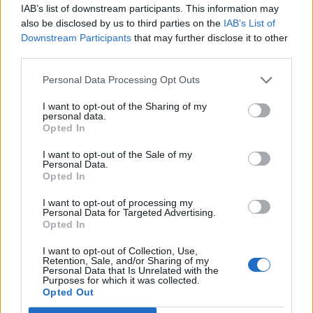
IAB’s list of downstream participants. This information may
kivezetéssel is összekötne a cég.
also be disclosed by us to third parties on the
IAB’s List of
Downstream Participants
that may further disclose it to other
A halasztás oka a fő tulajdonos East European Food Fund
third parties.
(EEFF) kérése volt, mivel az alapnak a sajátrészvény
vásárlás esetén nyilvános ajánlatot kellene adnia a többi
Personal Data Processing Opt Outs
részvényes felé, erre vonatkozóan viszont nem volt
I want to opt-out of the Sharing of my
felhatalmazása a jelen lévő képviselőnek. A most
personal data.
félbeszakadt közgyűlést 2001. október 10-én 10 órai
Opted In
kezdettel folytatják a részvényesek. Az EEFF közvetetten...
I want to opt-out of the Sale of my
Personal Data.
Opted In
KEDVES OLVASÓNK!
I want to opt-out of processing my
A keresett cikk a portfolio.hu hírarchívumához
Personal Data for Targeted Advertising.
Opted In
tartozik, melynek olvasása előfizetéses
regisztrációhoz kötött.
I want to opt-out of Collection, Use,
Retention, Sale, and/or Sharing of my
Personal Data that Is Unrelated with the
Az előfizetés a következőket tartalmazza:
Purposes for which it was collected.
Portfolio.hu teljes cikkarchívum
Opted Out
Kötéslisták: BÉT elmúlt 2 év napon belüli