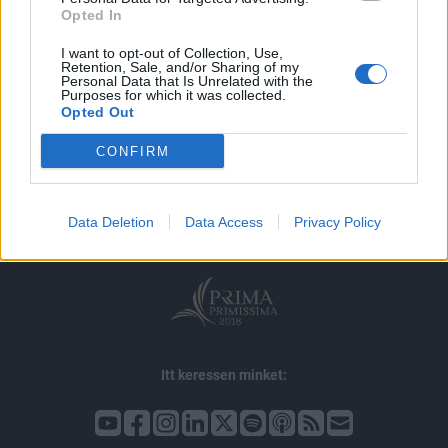
Opted In
I want to opt-out of Collection, Use,
Retention, Sale, and/or Sharing of my
Personal Data that Is Unrelated with the
Purposes for which it was collected.
Opted Out
© 2026 Portfolio
CONFIRM
impresszum
jogi nyilatkozat
süti beállítások
adatvédelem
szerzői jogok
médiaajánlat
karrier
Data Deletion
Data Access
Privacy Policy
kommentkezelés
ÁSZF
Itt keressen minket: