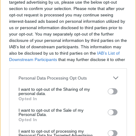
targeted advertising by us, please use the below opt-out
Minisztérium az MNB szakembereinek 4.5-5%-os inflációs
section to confirm your selection. Please note that after your
előrejelzését vette figyelembe...
opt-out request is processed you may continue seeing
interest-based ads based on personal information utilized by
us or personal information disclosed to third parties prior to
KEDVES OLVASÓNK!
your opt-out. You may separately opt-out of the further
disclosure of your personal information by third parties on the
A keresett cikk a portfolio.hu hírarchívumához
IAB’s list of downstream participants. This information may
tartozik, melynek olvasása előfizetéses
also be disclosed by us to third parties on the
IAB’s List of
regisztrációhoz kötött.
Downstream Participants
that may further disclose it to other
third parties.
Az előfizetés a következőket tartalmazza:
Portfolio.hu teljes cikkarchívum
Personal Data Processing Opt Outs
Kötéslisták: BÉT elmúlt 2 év napon belüli
I want to opt-out of the Sharing of my
kötéslistái
personal data.
Opted In
Előfizetés
I want to opt-out of the Sale of my
Personal Data.
Opted In
MÁR ELŐFIZETŐNK VAGY?
BEJELENTKEZÉS
I want to opt-out of processing my
Personal Data for Targeted Advertising.